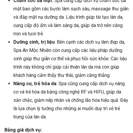
Chăm sóc da mặt:
Spa cung cấp dịch vụ chăm sóc da
mặt bao gồm các bước làm sạch sâu, massage thư giãn
và đắp mặt nạ dưỡng da. Liệu trình giúp tái tạo làn da,
cung cấp độ ẩm và làm sáng da, giúp da trở nên căng
mịn và tươi trẻ.
Dưỡng sinh, trị liệu
: Bên cạnh các dịch vụ làm đẹp da,
Spa An Mộc Nhiên còn cung cấp các liệu pháp dưỡng
sinh giúp thư giãn cơ thể và phục hồi sức khỏe. Các liệu
trình này không chỉ giúp cải thiện làn da mà còn giúp
khách hàng cảm thấy thư thái, giảm căng thẳng.
Nâng cơ, trẻ hóa da
: Spa cũng cung cấp dịch vụ nâng
cơ và trẻ hóa da bằng công nghệ RF và HIFU, giúp da
săn chắc, giảm nếp nhăn và chống lão hóa hiệu quả. Đây
là lựa chọn lý tưởng cho những ai muốn duy trì vẻ trẻ
trung của làn da.
Bảng giá dịch vụ: