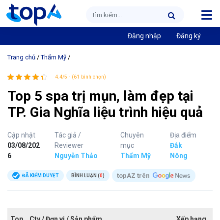
Đăng nhập
Đăng ký
Trang chủ
/
Thẩm Mỹ
/
4.4/5 - (61 bình chọn)
Top 5 spa trị mụn, làm đẹp tại
TP. Gia Nghĩa liệu trình hiệu quả
Cập nhật
Tác giả /
Chuyên
Địa điểm
03/08/202
Reviewer
mục
Đắk
6
Nguyễn Thảo
Thẩm Mỹ
Nông
topAZ trên
ĐÃ KIỂM DUYỆT
BÌNH LUẬN (
0
)
Top
Cty / Đơn vị / Sản phẩm
Xếp hạng