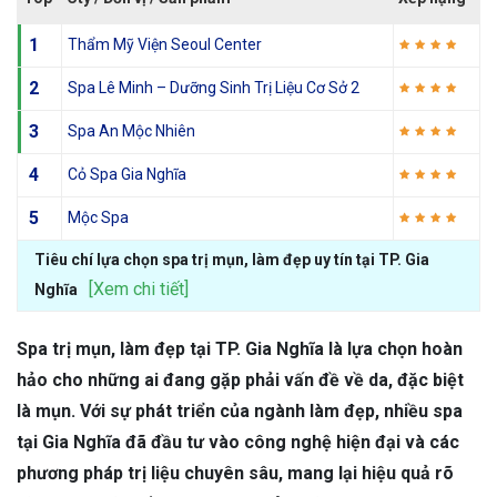
1
Thẩm Mỹ Viện Seoul Center
2
Spa Lê Minh – Dưỡng Sinh Trị Liệu Cơ Sở 2
3
Spa An Mộc Nhiên
4
Cỏ Spa Gia Nghĩa
5
Mộc Spa
Tiêu chí lựa chọn spa trị mụn, làm đẹp uy tín tại TP. Gia
[Xem chi tiết]
Nghĩa
Spa trị mụn, làm đẹp tại TP. Gia Nghĩa là lựa chọn hoàn
hảo cho những ai đang gặp phải vấn đề về da, đặc biệt
là mụn. Với sự phát triển của ngành làm đẹp, nhiều spa
tại Gia Nghĩa đã đầu tư vào công nghệ hiện đại và các
phương pháp trị liệu chuyên sâu, mang lại hiệu quả rõ