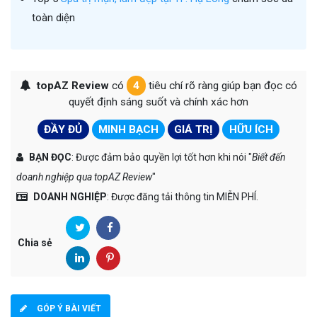
toàn diện
topAZ Review
có
4
tiêu chí rõ ràng giúp bạn đọc có
quyết định sáng suốt và chính xác hơn
ĐẦY ĐỦ
MINH BẠCH
GIÁ TRỊ
HỮU ÍCH
BẠN ĐỌC
: Được đảm bảo quyền lợi tốt hơn khi nói "
Biết đến
doanh nghiệp qua topAZ Review
"
DOANH NGHIỆP
: Được đăng tải thông tin MIỄN PHÍ.
Chia sẻ
GÓP Ý BÀI VIẾT