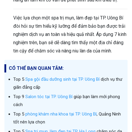
Việc lựa chọn một spa trị mụn, làm đẹp tại TP. Uông Bí
đòi hỏi sự tìm hiểu kỹ lưỡng để đảm bảo bạn được trải
nghiệm dịch vụ an toàn và hiệu quả nhất. Áp dụng 7 kinh
nghiệm trên, bạn sẽ dễ dàng tìm thấy một địa chỉ đáng
tin cậy để chăm sóc và nâng niu làn da của mình.
CÓ THỂ BẠN QUAN TÂM:
Top 5
Spa gội đầu dưỡng sinh tại TP. Uông Bí
dịch vụ thư
giãn đẳng cấp
Top 9
Salon tóc tại TP. Uông Bí
giúp bạn làm mới phong
cách
Top 5
phòng khám nha khoa tại TP. Uông Bí
, Quảng Ninh
tốt nên lựa chọn
Top 5
Spa trị mụn, làm đẹp tại TP. Hạ Long
chăm sóc da