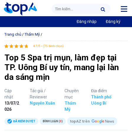
Đăng nhập
Đăng ký
Trang chủ
/
Thẩm Mỹ
/
4.7/5 - (75 bình chọn)
Top 5 Spa trị mụn, làm đẹp tại
TP. Uông Bí uy tín, mang lại làn
da sáng mịn
Cập
Tác giả /
Chuyên
Địa điểm
nhật
Reviewer
mục
Thành phố
13/07/2
Nguyễn Xuân
Thẩm
Uông Bí
026
Mỹ
topAZ trên
ĐÃ KIỂM DUYỆT
BÌNH LUẬN (
0
)