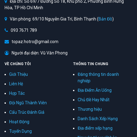
Địa chỉ: Số 69/7 Đường Số 18, Khu phố 2, Phường Bình Hưng
Hòa, TP Hồ Chí Minh
Văn phòng: 69/10 Nguyễn Gia Trí, Bình Thạnh (
Bản Đồ
)
093 7671 789
topaz.hotro@gmail.com
Người đại diện: Vũ Văn Phong
VỀ CHÚNG TÔI
THÔNG TIN CHUNG
Giới Thiệu
Đăng thông tin doanh
nghiệp
Liên Hệ
Địa Điểm Ăn Uống
Hợp Tác
Chủ Đề Hay Nhất
Đội Ngũ Thành Viên
Thương hiệu
Cấu Trúc Đánh Giá
Danh Sách Xếp Hạng
Hoạt Động
Địa điểm xếp hạng
Tuyển Dụng