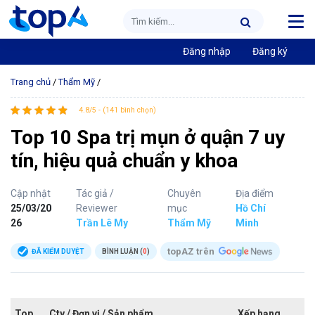
Đăng nhập
Đăng ký
Trang chủ
/
Thẩm Mỹ
/
4.8/5 - (141 bình chọn)
Top 10 Spa trị mụn ở quận 7 uy
tín, hiệu quả chuẩn y khoa
Cập nhật
Tác giả /
Chuyên
Địa điểm
25/03/20
Reviewer
mục
Hồ Chí
26
Trần Lê My
Thẩm Mỹ
Minh
topAZ trên
ĐÃ KIỂM DUYỆT
BÌNH LUẬN (
0
)
Top
Cty / Đơn vị / Sản phẩm
Xếp hạng