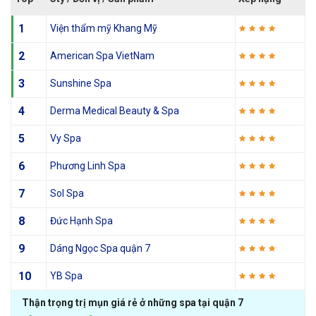
1
Viện thẩm mỹ Khang Mỹ
2
American Spa VietNam
3
Sunshine Spa
4
Derma Medical Beauty & Spa
5
Vy Spa
6
Phương Linh Spa
7
Sol Spa
8
Đức Hạnh Spa
9
Dáng Ngọc Spa quận 7
10
YB Spa
Thận trọng trị mụn giá rẻ ở những spa tại quận 7