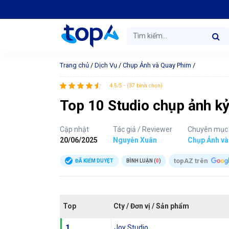
Trang chủ
/
Dịch Vụ
/
Chụp Ảnh và Quay Phim
/
4.5/5 - (37 bình chọn)
Top 10 Studio chụp ảnh kỷ 
Cập nhật
Tác giả / Reviewer
Chuyên mục
20/06/2025
Nguyễn Xuân
Chụp Ảnh và
topAZ trên
ĐÃ KIỂM DUYỆT
BÌNH LUẬN (
0
)
Top
Cty / Đơn vị / Sản phẩm
1
Joy Studio