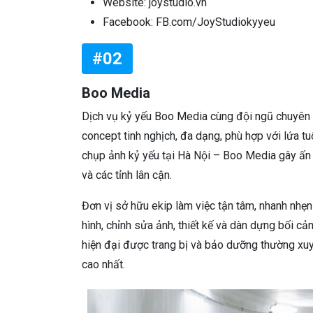
Website: joystudio.vn
Facebook: FB.com/JoyStudiokyyeu
#02
Boo Media
Dịch vụ kỷ yếu Boo Media cùng đội ngũ chuyên n
concept tinh nghịch, đa dạng, phù hợp với lứa t
chụp ảnh kỷ yếu tại Hà Nội – Boo Media gây ấn 
và các tỉnh lân cận.
Đơn vị sở hữu ekip làm việc tận tâm, nhanh nhẹ
hình, chỉnh sửa ảnh, thiết kế và dàn dựng bối c
hiện đại được trang bị và bảo dưỡng thường xuy
cao nhất.