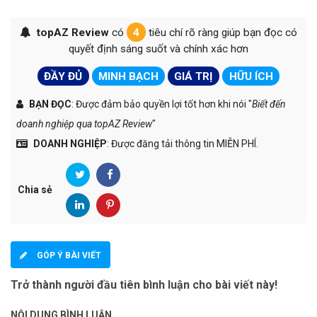
topAZ Review
có
4
tiêu chí rõ ràng giúp bạn đọc có
quyết định sáng suốt và chính xác hơn
ĐẦY ĐỦ
MINH BẠCH
GIÁ TRỊ
HỮU ÍCH
BẠN ĐỌC
: Được đảm bảo quyền lợi tốt hơn khi nói "
Biết đến
doanh nghiệp qua topAZ Review
"
DOANH NGHIỆP
: Được đăng tải thông tin MIỄN PHÍ.
Chia sẻ
GÓP Ý BÀI VIẾT
Trở thành người đầu tiên bình luận cho bài viết này!
NỘI DUNG BÌNH LUẬN