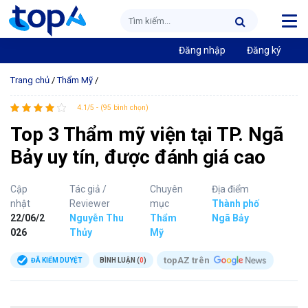
Đăng nhập
Đăng ký
Trang chủ
/
Thẩm Mỹ
/
4.1/5 - (95 bình chọn)
Top 3 Thẩm mỹ viện tại TP. Ngã
Bảy uy tín, được đánh giá cao
Cập
Tác giả /
Chuyên
Địa điểm
nhật
Reviewer
mục
Thành phố
22/06/2
Nguyễn Thu
Thẩm
Ngã Bảy
026
Thủy
Mỹ
topAZ trên
ĐÃ KIỂM DUYỆT
BÌNH LUẬN (
0
)