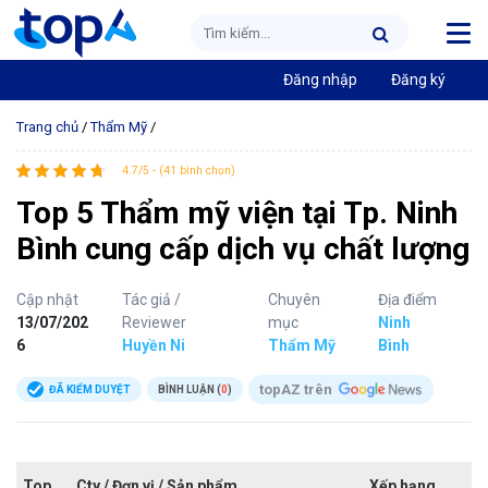
Đăng nhập
Đăng ký
Trang chủ
/
Thẩm Mỹ
/
4.7/5 - (41 bình chọn)
Top 5 Thẩm mỹ viện tại Tp. Ninh
Bình cung cấp dịch vụ chất lượng
Cập nhật
Tác giả /
Chuyên
Địa điểm
13/07/202
Reviewer
mục
Ninh
6
Huyền Ni
Thẩm Mỹ
Bình
topAZ trên
ĐÃ KIỂM DUYỆT
BÌNH LUẬN (
0
)
Top
Cty / Đơn vị / Sản phẩm
Xếp hạng