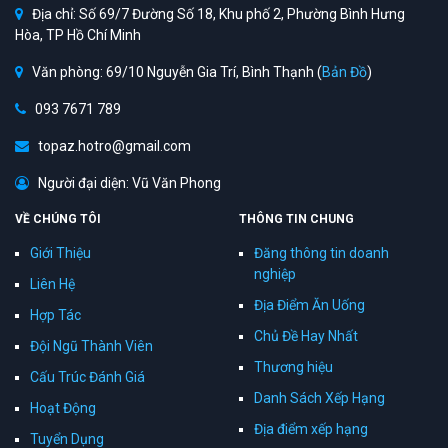
Địa chỉ: Số 69/7 Đường Số 18, Khu phố 2, Phường Bình Hưng
Hòa, TP Hồ Chí Minh
Văn phòng: 69/10 Nguyễn Gia Trí, Bình Thạnh (
Bản Đồ
)
093 7671 789
topaz.hotro@gmail.com
Người đại diện: Vũ Văn Phong
VỀ CHÚNG TÔI
THÔNG TIN CHUNG
Giới Thiệu
Đăng thông tin doanh
nghiệp
Liên Hệ
Địa Điểm Ăn Uống
Hợp Tác
Chủ Đề Hay Nhất
Đội Ngũ Thành Viên
Thương hiệu
Cấu Trúc Đánh Giá
Danh Sách Xếp Hạng
Hoạt Động
Địa điểm xếp hạng
Tuyển Dụng