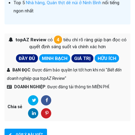
Top 5
Nhà hàng, Quán thịt dê núi ở Ninh Bình
nổi tiếng
ngon nhất
topAZ Review
có
4
tiêu chí rõ ràng giúp bạn đọc có
quyết định sáng suốt và chính xác hơn
ĐẦY ĐỦ
MINH BẠCH
GIÁ TRỊ
HỮU ÍCH
BẠN ĐỌC
: Được đảm bảo quyền lợi tốt hơn khi nói "
Biết đến
doanh nghiệp qua topAZ Review
"
DOANH NGHIỆP
: Được đăng tải thông tin MIỄN PHÍ.
Chia sẻ
GÓP Ý BÀI VIẾT