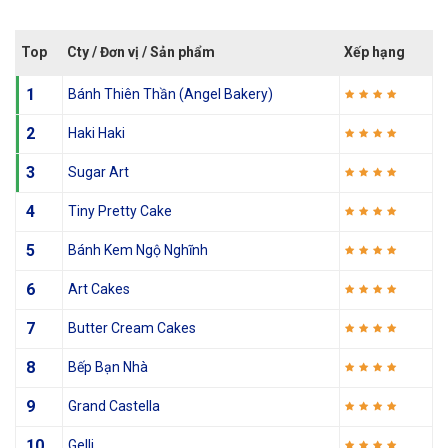
Top
Cty / Đơn vị / Sản phẩm
Xếp hạng
1
Bánh Thiên Thần (Angel Bakery)
2
Haki Haki
3
Sugar Art
4
Tiny Pretty Cake
5
Bánh Kem Ngộ Nghĩnh
6
Art Cakes
7
Butter Cream Cakes
8
Bếp Bạn Nhà
9
Grand Castella
10
Gelli