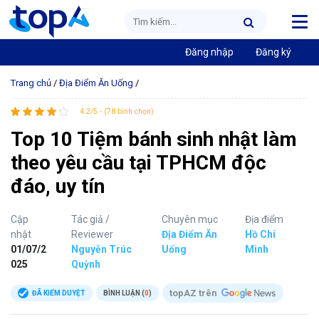
Đăng nhập
Đăng ký
Trang chủ
/
Địa Điểm Ăn Uống
/
4.2/5 - (78 bình chọn)
Top 10 Tiệm bánh sinh nhật làm
theo yêu cầu tại TPHCM độc
đáo, uy tín
Cập
Tác giả /
Chuyên mục
Địa điểm
nhật
Reviewer
Địa Điểm Ăn
Hồ Chí
01/07/2
Nguyễn Trúc
Uống
Minh
025
Quỳnh
topAZ trên
ĐÃ KIỂM DUYỆT
BÌNH LUẬN (
0
)