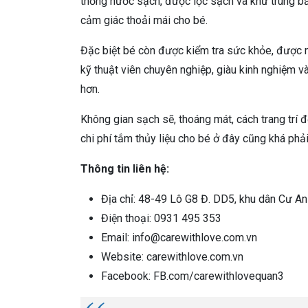
thống nước sạch, được lọc sạch và khử trùng bằ
cảm giác thoải mái cho bé.
Đặc biệt bé còn được kiểm tra sức khỏe, được 
kỹ thuật viên chuyên nghiệp, giàu kinh nghiệm v
hơn.
Không gian sạch sẽ, thoáng mát, cách trang trí
chi phí tắm thủy liệu cho bé ở đây cũng khá phải
Thông tin liên hệ:
Địa chỉ: 48-49 Lô G8 Đ. DD5, khu dân Cư An
Điện thoại: 0931 495 353
Email: info@carewithlove.com.vn
Website: carewithlove.com.vn
Facebook: FB.com/carewithlovequan3