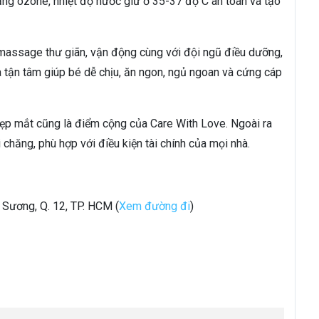
ng ozone, nhiệt độ nước giữ ở 35-37 độ C an toàn và tạo
massage thư giãn, vận động cùng với đội ngũ điều dưỡng,
à tận tâm giúp bé dễ chịu, ăn ngon, ngủ ngoan và cứng cáp
 đẹp mắt cũng là điểm cộng của Care With Love. Ngoài ra
 chăng, phù hợp với điều kiện tài chính của mọi nhà.
 Sương, Q. 12, TP. HCM (
Xem đường đi
)