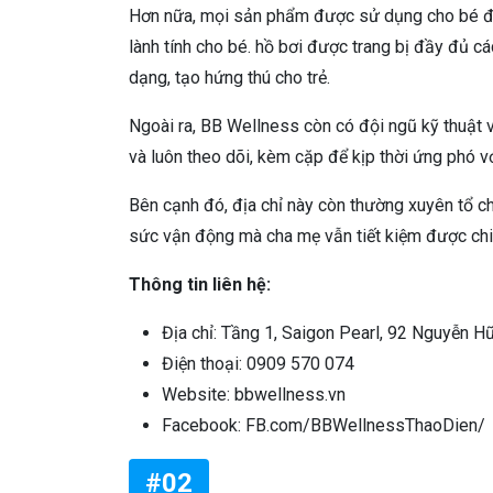
Hơn nữa, mọi sản phẩm được sử dụng cho bé đều
lành tính cho bé. hồ bơi được trang bị đầy đủ các
dạng, tạo hứng thú cho trẻ.
Ngoài ra, BB Wellness còn có đội ngũ kỹ thuật v
và luôn theo dõi, kèm cặp để kịp thời ứng phó v
Bên cạnh đó, địa chỉ này còn thường xuyên tổ 
sức vận động mà cha mẹ vẫn tiết kiệm được chi 
Thông tin liên hệ:
Địa chỉ: Tầng 1, Saigon Pearl, 92 Nguyễn Hữ
Điện thoại: 0909 570 074
Website: bbwellness.vn
Facebook: FB.com/BBWellnessThaoDien/
#02