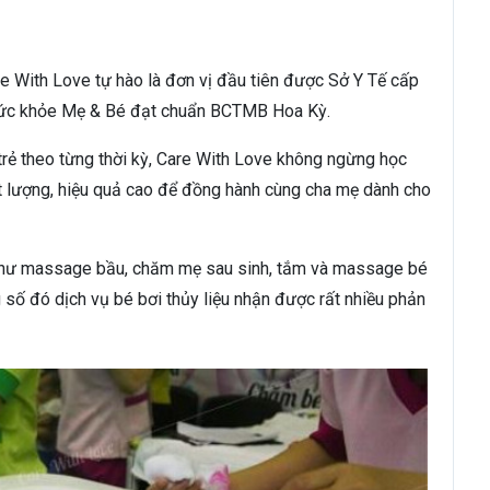
are With Love tự hào là đơn vị đầu tiên được Sở Y Tế cấp
 sức khỏe Mẹ & Bé đạt chuẩn BCTMB Hoa Kỳ.
 trẻ theo từng thời kỳ, Care With Love không ngừng học
t lượng, hiệu quả cao để đồng hành cùng cha mẹ dành cho
như massage bầu, chăm mẹ sau sinh, tắm và massage bé
ng số đó dịch vụ bé bơi thủy liệu nhận được rất nhiều phản