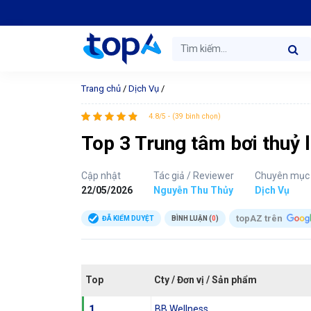
Trang chủ
/
Dịch Vụ
/
4.8/5 - (39 bình chọn)
Top 3 Trung tâm bơi thuỷ 
Cập nhật
Tác giả / Reviewer
Chuyên mục
22/05/2026
Nguyễn Thu Thủy
Dịch Vụ
topAZ trên
ĐÃ KIỂM DUYỆT
BÌNH LUẬN (
0
)
Top
Cty / Đơn vị / Sản phẩm
1
BB Wellness