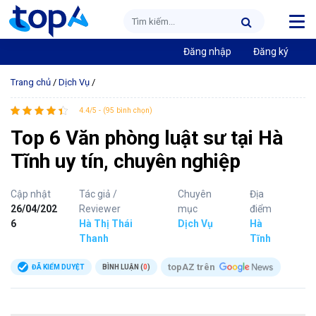
Đăng nhập
Đăng ký
Trang chủ
/
Dịch Vụ
/
4.4/5 - (95 bình chọn)
Top 6 Văn phòng luật sư tại Hà
Tĩnh uy tín, chuyên nghiệp
Cập nhật
Tác giả /
Chuyên
Địa
26/04/202
Reviewer
mục
điểm
6
Hà Thị Thái
Dịch Vụ
Hà
Thanh
Tĩnh
topAZ trên
ĐÃ KIỂM DUYỆT
BÌNH LUẬN (
0
)