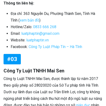
Thông tin liên hệ:
Địa chỉ: 363 Nguyễn Du, Phường Thành Sen, Tỉnh Hà
Tĩnh (
xem bản đồ
)
Hotline/Zalo:
0833 666 268
Email:
luatphaptin@gmail.com
Website:
luatphaptin.vn
Facebook:
Công Ty Luật Pháp Tín – Hà Tĩnh
#03
Công Ty Luật TNHH Mai Sen
Công ty Luật TNHH Mai Sen, được thành lập từ năm 2017
theo giấy phép số 28020020 của Sở Tư pháp tỉnh Hà Tĩnh.
Dưới sự lãnh đạo của Luật sư Trần Đình Lợi, công ty không
ngừng phát triển bằng cách thu hút một đội ngũ luật sư năng
động, được đào tạo bài bản từ những cơ sở
giáo dục
pháp