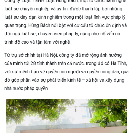
Công ty Luật TNHH Luật Hùng Bách, một tổ chức hành nghề
luật sư chuyên nghiệp và uy tín, được thành lập bởi những
luật sư dày dạn kinh nghiệm trong một loạt lĩnh vực pháp lý
quan trọng. Hùng Bách nổi bật với cơ cấu tổ chức ổn định và
đội ngũ luật sư, chuyên viên pháp lý, cũng như cố vấn có
trình độ cao và tận tâm với nghề.
Từ trụ sở chính tại Hà Nội, công ty đã mở rộng ảnh hưởng
của mình tới 28 tỉnh thành trên cả nước, trong đó có Hà Tĩnh,
với sứ mệnh bảo vệ quyền con người và quyền công dân, qua
đó góp phần vào sự phát triển kinh tế – xã hội và xây dựng
nhà nước pháp quyền.