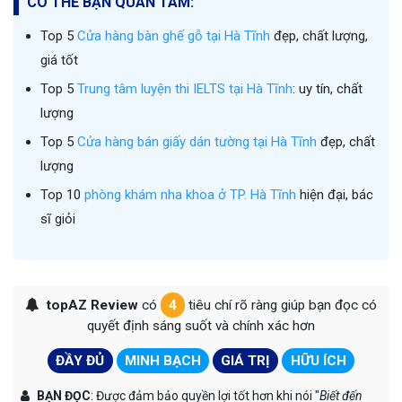
CÓ THỂ BẠN QUAN TÂM:
Top 5
Cửa hàng bàn ghế gỗ tại Hà Tĩnh
đẹp, chất lượng,
giá tốt
Top 5
Trung tâm luyện thi IELTS tại Hà Tĩnh
: uy tín, chất
lượng
Top 5
Cửa hàng bán giấy dán tường tại Hà Tĩnh
đẹp, chất
lượng
Top 10
phòng khám nha khoa ở TP. Hà Tĩnh
hiện đại, bác
sĩ giỏi
topAZ Review
có
4
tiêu chí rõ ràng giúp bạn đọc có
quyết định sáng suốt và chính xác hơn
ĐẦY ĐỦ
MINH BẠCH
GIÁ TRỊ
HỮU ÍCH
BẠN ĐỌC
: Được đảm bảo quyền lợi tốt hơn khi nói "
Biết đến