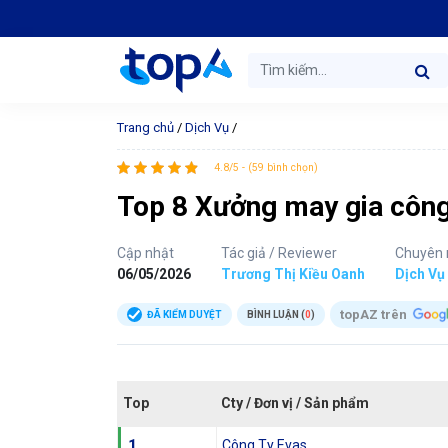
Trang chủ
/
Dịch Vụ
/
4.8/5 - (59 bình chọn)
Top 8 Xưởng may gia công 
Cập nhật
Tác giả / Reviewer
Chuyên
06/05/2026
Trương Thị Kiều Oanh
Dịch Vụ
topAZ trên
ĐÃ KIỂM DUYỆT
BÌNH LUẬN (
0
)
Top
Cty / Đơn vị / Sản phẩm
1
Công Ty Evas