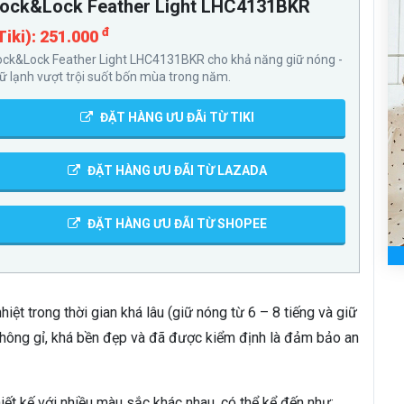
ock&Lock Feather Light LHC4131BKR
đ
Tiki): 251.000
ock&Lock Feather Light LHC4131BKR cho khả năng giữ nóng -
iữ lạnh vượt trội suốt bốn mùa trong năm.
ĐẶT HÀNG ƯU ĐÃi TỪ TIKI
ĐẶT HÀNG ƯU ĐÃI TỪ LAZADA
ĐẶT HÀNG ƯU ĐÃI TỪ SHOPEE
ệt trong thời gian khá lâu (giữ nóng từ 6 – 8 tiếng và giữ
không gỉ, khá bền đẹp và đã được kiểm định là đảm bảo an
 kế với nhiều màu sắc khác nhau, có thể kể đến như: