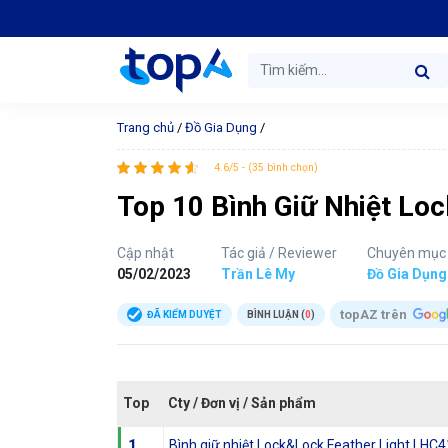
Trang chủ
/
Đồ Gia Dụng
/
4.6/5 - (35 bình chọn)
Top 10 Bình Giữ Nhiệt Loc
Cập nhật
Tác giả / Reviewer
Chuyên mục
05/02/2023
Trần Lê My
Đồ Gia Dụng
topAZ trên
ĐÃ KIỂM DUYỆT
BÌNH LUẬN (
0
)
Top
Cty / Đơn vị / Sản phẩm
1
Bình giữ nhiệt Lock&Lock Feather Light LH