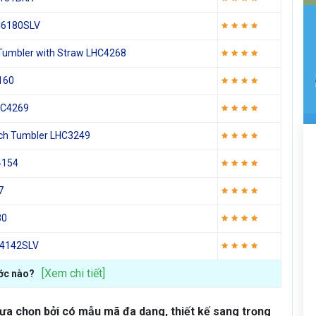
HC6180SLV
 Tumbler with Straw LHC4268
160
LHC4269
uch Tumbler LHC3249
4154
7
30
HC4142SLV
[Xem chi tiết]
ớc nào?
ựa chọn bởi có mẫu mã đa dạng, thiết kế sang trọng