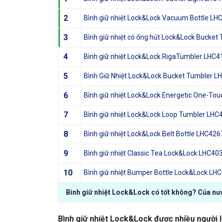
2
Bình giữ nhiệt Lock&Lock Vacuum Bottle L
3
Bình giữ nhiệt có ống hút Lock&Lock Bucket
4
Bình giữ nhiệt Lock&Lock RigaTumbler LHC4
5
Bình Giữ Nhiệt Lock&Lock Bucket Tumbler 
6
Bình giữ nhiệt Lock&Lock Energetic One-To
7
Bình giữ nhiệt Lock&Lock Loop Tumbler LHC
8
Bình giữ nhiệt Lock&Lock Belt Bottle LHC426
9
Bình giữ nhiệt Classic Tea Lock&Lock LHC40
10
Bình giữ nhiệt Bumper Bottle Lock&Lock L
Bình giữ nhiệt Lock&Lock có tốt không? Của nư
Bình giữ nhiệt Lock&Lock được nhiều người l