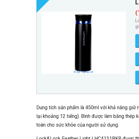
L
(
L
g
Dung tích sản phẩm là 450ml với khả năng giữ nhi
lại khoảng 12 tiếng). Bình được làm bằng thép 
toàn cho sức khỏe của người sử dụng.
Lock&Lock Feather Light LHC4131BKR được thiết