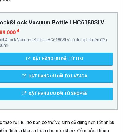
ock&Lock Vacuum Bottle LHC6180SLV
đ
09.000
ock&Lock Vacuum Bottle LHC6180SLV có dung tích lên đến
00ml.
ĐẶT HÀNG ƯU ĐÃi TỪ TIKI
ĐẶT HÀNG ƯU ĐÃI TỪ LAZADA
ĐẶT HÀNG ƯU ĐÃI TỪ SHOPEE
 tháo rồi, từ đó bạn có thể vệ sinh dễ dàng hơn rất nhiều.
ểm định là khá an toàn cho sức khỏe, đảm bảo không