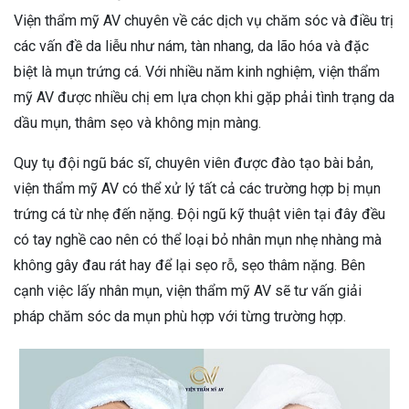
Viện thẩm mỹ AV chuyên về các dịch vụ chăm sóc và điều trị
các vấn đề da liễu như nám, tàn nhang, da lão hóa và đặc
biệt là mụn trứng cá. Với nhiều năm kinh nghiệm, viện thẩm
mỹ AV được nhiều chị em lựa chọn khi gặp phải tình trạng da
dầu mụn, thâm sẹo và không mịn màng.
Quy tụ đội ngũ bác sĩ, chuyên viên được đào tạo bài bản,
viện thẩm mỹ AV có thể xử lý tất cả các trường hợp bị mụn
trứng cá từ nhẹ đến nặng. Đội ngũ kỹ thuật viên tại đây đều
có tay nghề cao nên có thể loại bỏ nhân mụn nhẹ nhàng mà
không gây đau rát hay để lại sẹo rỗ, sẹo thâm nặng. Bên
cạnh việc lấy nhân mụn, viện thẩm mỹ AV sẽ tư vấn giải
pháp chăm sóc da mụn phù hợp với từng trường hợp.