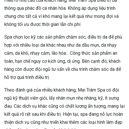
Hiểu rõ nhu cầu của khách hàng, Mai Trâm Spa điều trị da
thông qua phác đồ cá nhân hóa. Không áp dụng liệu trình
chung cho tất cả vì khó mang lại kết quả như mong đợi và
không tối ưu được thời gian lẫn chi phí.
Spa chọn lọc kỹ các sản phẩm chăm sóc, điều trị da để phù
hợp với nhiều loại da khác nhau như da dầu mụn, da nhạy
cảm, da khô, nhạy cảm, lão hóa… Công thức sản phẩm an
toàn, hạn chế nguy cơ kích ứng, dị ứng. Bên cạnh đó, khách
hàng còn được đội ngũ tư vấn về chu trình chăm sóc da để
hỗ trợ quá trình điều trị.
Theo đánh giá của nhiều khách hàng, Mai Trâm Spa có đội
ngũ kỹ thuật viên giỏi, lấy nhân mụn nhẹ nhàng, kỹ, ít sưng
đau. Các dịch vụ khác cũng có chất lượng ấn tượng, mang lại
kết quả rõ rệt sau khi điều trị. Hiện tại, spa đang nỗ lực hoàn
thiện dịch vụ cũng như triển khai thêm các loại hình làm đẹp