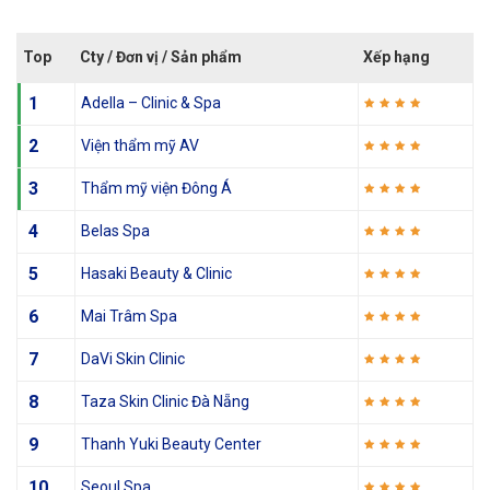
Top
Cty / Đơn vị / Sản phẩm
Xếp hạng
1
Adella – Clinic & Spa
2
Viện thẩm mỹ AV
3
Thẩm mỹ viện Đông Á
4
Belas Spa
5
Hasaki Beauty & Clinic
6
Mai Trâm Spa
7
DaVi Skin Clinic
8
Taza Skin Clinic Đà Nẵng
9
Thanh Yuki Beauty Center
10
Seoul Spa