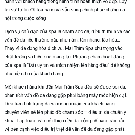
hành với khách hàng trong hành trình hoàn thiện vẻ đẹp. Lấy
lại sự tự tin để tỏa sáng và sẵn sàng chinh phục những cơ
hội trong cuộc sống.
Dịch vụ chủ đạo của spa là chăm sóc da, điều trị mụn và các
vấn đề da liễu thường gặp như nám, tàn nhang, lão hóa…
Thay vì đa dạng hóa dịch vụ, Mai Trâm Spa chú trọng vào
chất lượng và hiệu quả mang lại. Phương châm hoạt động
của spa là “Đặt uy tín và trách nhiệm lên hàng đầu” để không
phụ niềm tin của khách hàng.
Mỗi khách hàng khi đến Mai Trâm Spa đều sẽ được soi da,
phân tích vấn đề da đang gặp phải bằng máy móc hiện đại.
Dựa trên tình trạng da và mong muốn của khách hàng,
chuyên viên sẽ lên phác đồ chăm sóc – điều trị da chuẩn y
khoa. Tập trung vào cải thiện nền da, củng cố hàng rào bảo
vệ bên cạnh việc điều trị triệt để vấn đề da đang gặp phải.