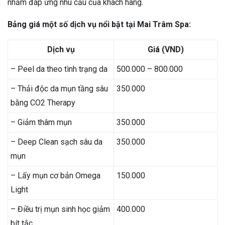
nhằm đáp ứng nhu cầu của khách hàng.
Bảng giá một số dịch vụ nổi bật tại Mai Trâm Spa:
Dịch vụ
Giá (VND)
–
Peel da theo tình trạng da
500.000 – 800.000
–
Thải độc da mụn tầng sâu
350.000
bằng CO2 Therapy
–
Giảm thâm mụn
350.000
–
Deep Clean sạch sâu da
350.000
mụn
–
Lấy mụn cơ bản Omega
150.000
Light
–
Điều trị mụn sinh học giảm
400.000
bít tắc