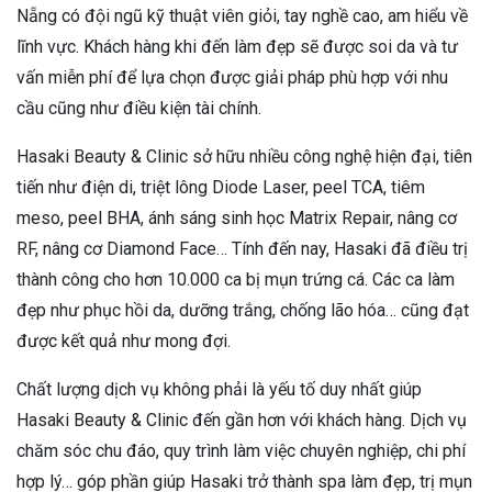
Nẵng có đội ngũ kỹ thuật viên giỏi, tay nghề cao, am hiểu về
lĩnh vực. Khách hàng khi đến làm đẹp sẽ được soi da và tư
vấn miễn phí để lựa chọn được giải pháp phù hợp với nhu
cầu cũng như điều kiện tài chính.
Hasaki Beauty & Clinic sở hữu nhiều công nghệ hiện đại, tiên
tiến như điện di, triệt lông Diode Laser, peel TCA, tiêm
meso, peel BHA, ánh sáng sinh học Matrix Repair, nâng cơ
RF, nâng cơ Diamond Face… Tính đến nay, Hasaki đã điều trị
thành công cho hơn 10.000 ca bị mụn trứng cá. Các ca làm
đẹp như phục hồi da, dưỡng trắng, chống lão hóa… cũng đạt
được kết quả như mong đợi.
Chất lượng dịch vụ không phải là yếu tố duy nhất giúp
Hasaki Beauty & Clinic đến gần hơn với khách hàng. Dịch vụ
chăm sóc chu đáo, quy trình làm việc chuyên nghiệp, chi phí
hợp lý… góp phần giúp Hasaki trở thành spa làm đẹp, trị mụn