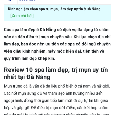
Kinh nghiệm chọn spa trị mụn, làm đẹp uy tín ở Đà Nẵng
[Xem chi tiết]
Các spa làm đẹp ở Đà Nẵng có dịch vụ đa dạng từ chăm
sóc da đến điều trị mụn chuyên sâu. Khi lựa chọn địa chỉ
làm đẹp, bạn đọc nên ưu tiên các spa có đội ngũ chuyên
viên giàu kinh nghiệm, máy móc hiện đại, tiên tiến và
quy trình làm đẹp khép kín.
Review 10 spa làm đẹp, trị mụn uy tín
nhất tại Đà Nẵng
Mụn trứng cá là vấn đề da liễu phổ biến ở cả nam và nữ giới.
Các nốt mụn sưng đỏ và thâm sẹo ảnh hưởng nhiều đến
ngoại hình, đồng thời gián tiếp làm mất đi sự tự tin khi giao
tiếp và gặp gỡ. Để điều trị mụn dứt điểm, cần kết hợp chăm
sóc da mặt tại nhà với các phương pháp chuyên sâu tại spa.