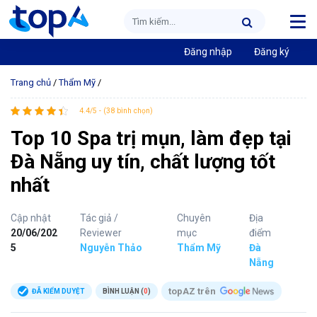
Đăng nhập
Đăng ký
Trang chủ
/
Thẩm Mỹ
/
4.4/5 - (38 bình chọn)
Top 10 Spa trị mụn, làm đẹp tại
Đà Nẵng uy tín, chất lượng tốt
nhất
Cập nhật
Tác giả /
Chuyên
Địa
20/06/202
Reviewer
mục
điểm
5
Nguyễn Thảo
Thẩm Mỹ
Đà
Nẵng
topAZ trên
ĐÃ KIỂM DUYỆT
BÌNH LUẬN (
0
)