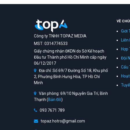
VỀ CHÚ
Giới 
Công ty TNHH TOPAZ MEDIA
Liên
MST: 0314774533
Hợp 
Giấy chứng nhận ĐKDN do Sở Kế hoạch
Đầu tư Thành phố Hồ Chí Minh cấp ngày
Đội 
06/12/2017
Cấu 
Địa chỉ: Số 69/7 Đường Số 18, Khu phố
Hoạt
2, Phường Bình Hưng Hòa, TP Hồ Chí
Minh
Tuyể
Văn phòng: 69/10 Nguyễn Gia Trí, Bình
Thạnh (
Bản Đồ
)
093 7671 789
topaz.hotro@gmail.com