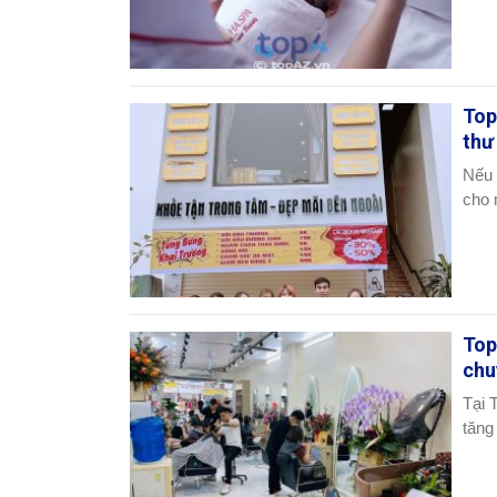
Top
thư
Nếu 
cho 
Top
chu
Tại 
tăng