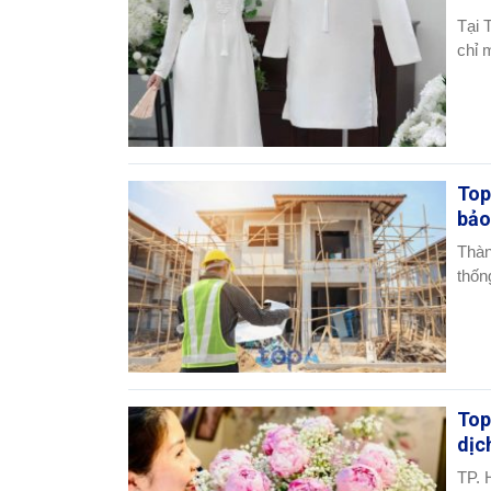
Tại 
chỉ 
Top
bảo
Thàn
thốn
Top
dịc
TP. 