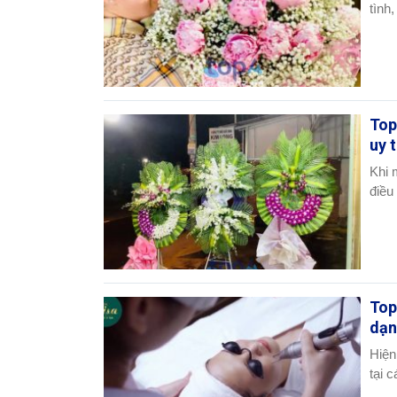
tình
Top
uy 
Khi 
điều
Top
dạ
Hiện
tại c