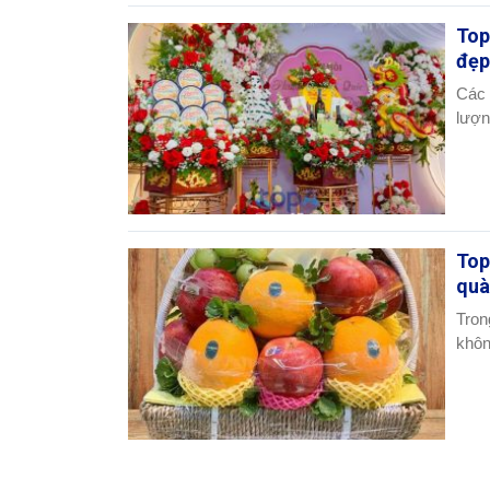
Top
đẹp
Các 
lượn
Top
quà
Tron
khôn