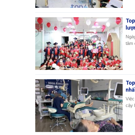
Top
lượ
Ngày
tâm 
Top
nhấ
Việc
cậy 