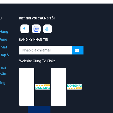
U
KẾT NỐI VỚI CHÚNG TÔI
 Hạng
Dụng
ĐĂNG KÝ NHẬN TIN
 Mật
 tập &
Website Cùng Tổ Chức
 nội
ị cấm
ảng