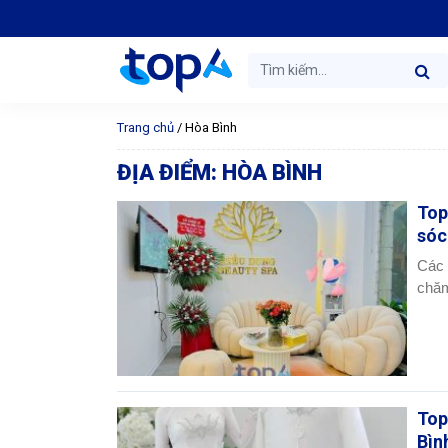
Trang chủ
/
Hòa Bình
ĐỊA ĐIỂM:
HÒA BÌNH
Top
sóc
Các 
chăm
Top
Bìn