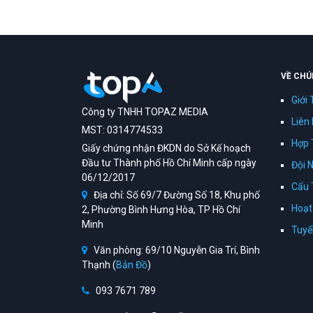
VỀ CHÚ
Giới 
Công ty TNHH TOPAZ MEDIA
Liên
MST: 0314774533
Hợp 
Giấy chứng nhận ĐKDN do Sở Kế hoạch
Đầu tư Thành phố Hồ Chí Minh cấp ngày
Đội 
06/12/2017
Cấu 
Địa chỉ: Số 69/7 Đường Số 18, Khu phố
Hoạt
2, Phường Bình Hưng Hòa, TP Hồ Chí
Minh
Tuyể
Văn phòng: 69/10 Nguyễn Gia Trí, Bình
Thạnh (
Bản Đồ
)
093 7671 789