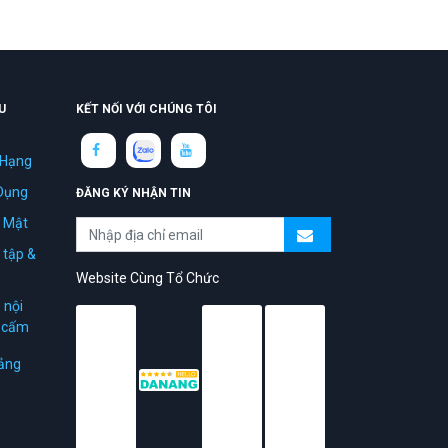
U
KẾT NỐI VỚI CHÚNG TÔI
 Hạng
Dụng
ĐĂNG KÝ NHẬN TIN
 Mật
 tập &
Website Cùng Tổ Chức
 nội
ị cấm
ảng