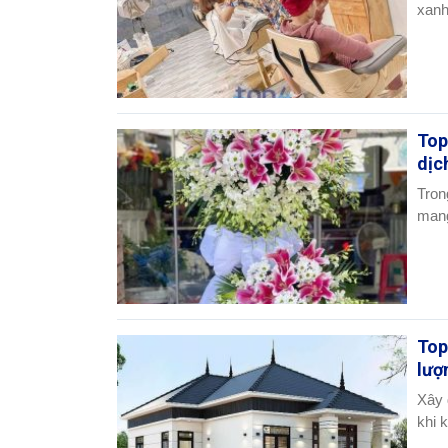
xanh
Top
dịc
Tron
mang
Top
lượ
Xây 
khi k