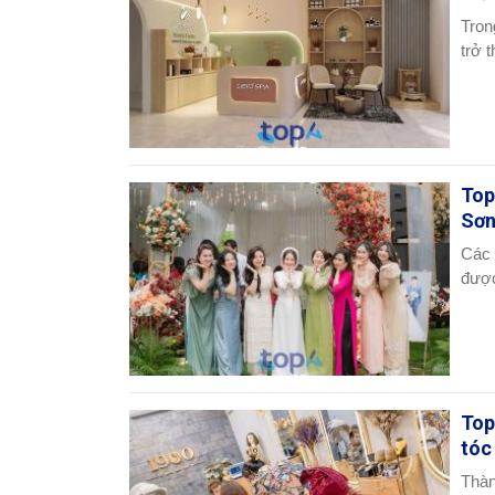
Tron
trở 
Top
Sơn
Các 
được
Top
tóc
Thàn