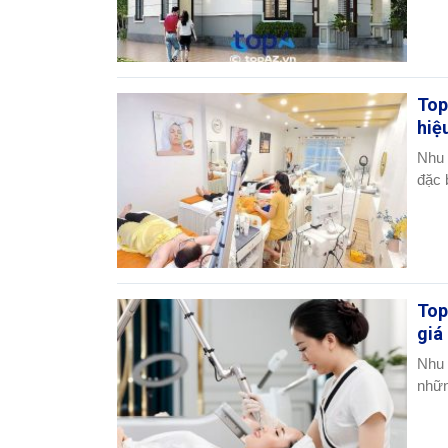
Top
hiệ
Nhu 
đặc b
Top
giá
Nhu 
nhữn