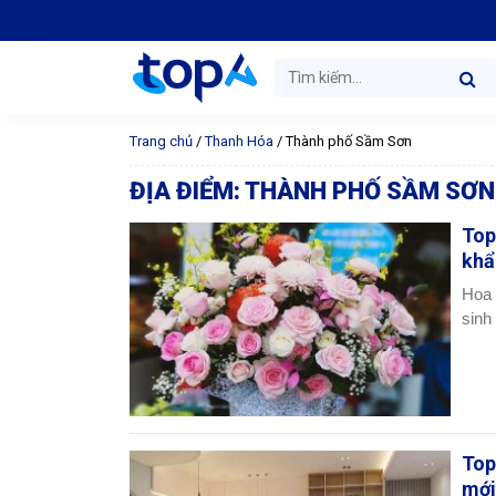
Trang chủ
/
Thanh Hóa
/
Thành phố Sầm Sơn
ĐỊA ĐIỂM:
THÀNH PHỐ SẦM SƠN
Top
khẩ
Hoa 
sinh
Top
mới