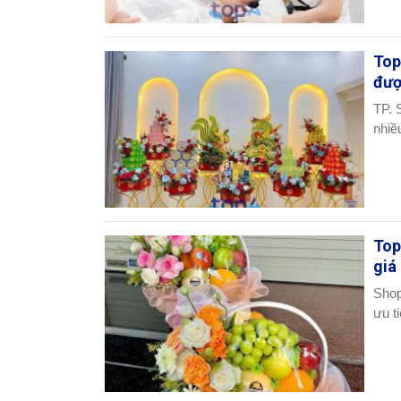
Top
đượ
TP. 
nhiều
Top
giá
Shop
ưu ti