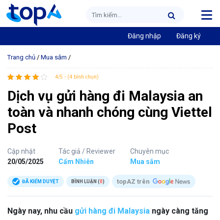
Đăng nhập
Đăng ký
Trang chủ
/
Mua sắm
/
4/5 - (4 bình chọn)
Dịch vụ gửi hàng đi Malaysia an
toàn và nhanh chóng cùng Viettel
Post
Cập nhật
Tác giả / Reviewer
Chuyên mục
20/05/2025
Cẩm Nhiên
Mua sắm
topAZ trên
ĐÃ KIỂM DUYỆT
BÌNH LUẬN (
0
)
Ngày nay, nhu cầu
gửi hàng đi Malaysia
ngày càng tăng