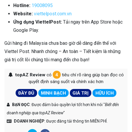
Hotline:
19008095
Website:
viettelpost.com.vn
Ứng dụng ViettelPost:
Tải ngay trên App Store hoặc
Google Play.
Gửi hàng đi Malaysia chưa bao giờ dễ dàng đến thế với
Viettel Post. Nhanh chóng – An toàn – Tiết kiệm là những
giá trị cốt lõi chúng tôi mang đến cho bạn!
topAZ Review
có
4
tiêu chí rõ ràng giúp bạn đọc có
quyết định sáng suốt và chính xác hơn
ĐẦY ĐỦ
MINH BẠCH
GIÁ TRỊ
HỮU ÍCH
BẠN ĐỌC
: Được đảm bảo quyền lợi tốt hơn khi nói "
Biết đến
doanh nghiệp qua topAZ Review
"
DOANH NGHIỆP
: Được đăng tải thông tin MIỄN PHÍ.