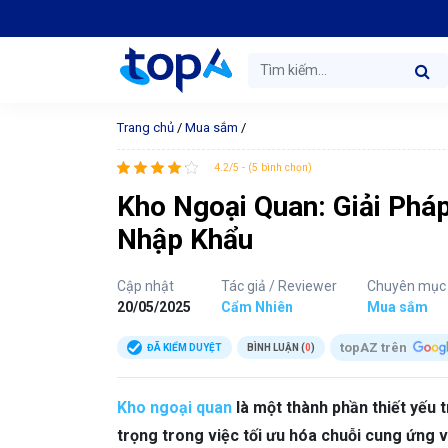
Trang chủ
/
Mua sắm
/
4.2/5 - (5 bình chọn)
Kho Ngoại Quan: Giải Phá
Nhập Khẩu
Cập nhật
Tác giả / Reviewer
Chuyên mục
20/05/2025
Cẩm Nhiên
Mua sắm
topAZ trên
ĐÃ KIỂM DUYỆT
BÌNH LUẬN (
0
)
Kho ngoại quan
là một thành phần thiết yếu 
trọng trong việc tối ưu hóa chuỗi cung ứng v