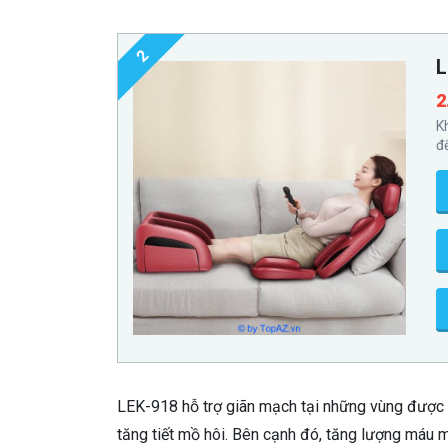
2
L
2
K
đ
LEK-918 hỗ trợ giãn mạch tại những vùng được c
tăng tiết mồ hôi. Bên cạnh đó, tăng lượng máu 