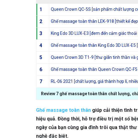
1
Queen Crown QC-5S [sản phẩm chất lượng có
2
Ghế massage toàn thân LEK-918 [thiết kế đẹp,
3
King Edo 3D LUX-E3 [đem đến cảm giác thoải 
4
Ghế massage toàn thân King Edo 3D LUX-E5 [
5
Queen Crown 3D T1-9 [thư giãn tinh thần và 
6
Ghế massage toàn thân Queen Crown QC-F5 [
7
RL-06 2021 [chất lượng, giá thành hợp lí, nhiề
Review 7 ghế massage toàn thân chất lượng, ch
Ghế massage toàn thân
giúp cải thiện tình 
hiệu quả. Đồng thời, hỗ trợ điều trị một số b
ngày của bạn cùng gia đình trôi qua thật thư 
nghệ đặc biệt.