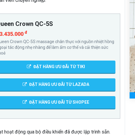
ân viên chuyên nghiệp.
ueen Crown QC-5S
đ
3.435.000
ueen Crown QC-5S massage chân thực với nguồn nhiệt hồng
goại tác động nhẹ nhàng để làm ấm cơ thể và cải thiện sức
hoẻ
ĐẶT HÀNG ƯU ĐÃi TỪ TIKI
ĐẶT HÀNG ƯU ĐÃI TỪ LAZADA
ĐẶT HÀNG ƯU ĐÃI TỪ SHOPEE
 hoạt động qua bộ điều khiển đã được lập trình sẵn.