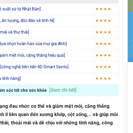
 xuất xứ từ Nhật Bản]
 ấn tượng, độc đáo và tinh tế]
mái và thư thái]
lựa chọn hoàn hảo của mọi gia đình]
giảm mệt mỏi, căng thẳng hiệu quả]
công nghệ tiên tiến 4D Smart Sento]
u tính năng]
[Xem chi tiết]
ăm sóc tốt cho sức khỏe
trạng đau nhức cơ thể và giảm mệt mỏi, căng thẳng
ệnh lí liên quan đến xương khớp, cột sống,… và giúp mỗi
thái, thoải mái và dễ chịu với những tính năng, công