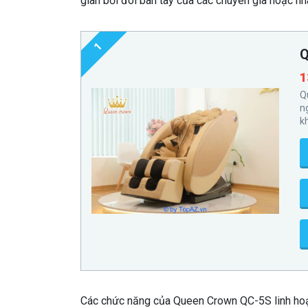
giãn bởi đôi bàn tay của các chuyên gia hoặc nh
1
Q
1
Q
n
k
Các chức năng của Queen Crown QC-5S linh hoạt