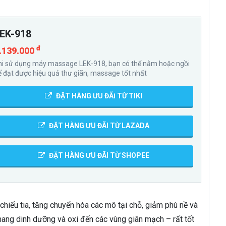
EK-918
đ
.139.000
hi sử dụng máy massage LEK-918, bạn có thể nằm hoặc ngồi
ể đạt được hiệu quả thư giãn, massage tốt nhất
ĐẶT HÀNG ƯU ĐÃi TỪ TIKI
ĐẶT HÀNG ƯU ĐÃI TỪ LAZADA
ĐẶT HÀNG ƯU ĐÃI TỪ SHOPEE
hiếu tia, tăng chuyển hóa các mô tại chỗ, giảm phù nề và
mang dinh dưỡng và oxi đến các vùng giãn mạch – rất tốt