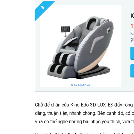
3
K
1
K
g
Chỗ để chân của King Edo 3D LUX-E3 đẩy rộng đ
dàng, thuận tiện, nhanh chóng. Bên cạnh đó, có 
vừa có thể nghe những bài nhạc yêu thích, vừa t