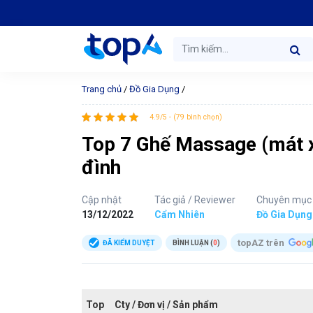
Trang chủ
/
Đồ Gia Dụng
/
4.9/5 - (79 bình chọn)
Top 7 Ghế Massage (mát xa
đình
Cập nhật
Tác giả / Reviewer
Chuyên mục
13/12/2022
Cẩm Nhiên
Đồ Gia Dụng
topAZ trên
ĐÃ KIỂM DUYỆT
BÌNH LUẬN (
0
)
Top
Cty / Đơn vị / Sản phẩm