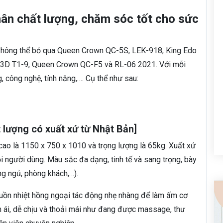
ân chất lượng, chăm sóc tốt cho sức
 không thể bỏ qua Queen Crown QC-5S, LEK-918, King Edo
3D T1-9, Queen Crown QC-F5 và RL-06 2021. Với mỗi
, công nghệ, tính năng,…. Cụ thể như sau:
lượng có xuất xứ từ Nhật Bản]
ao là 1150 x 750 x 1010 và trọng lượng là 65kg. Xuất xứ
ọi người dùng. Màu sắc đa dạng, tinh tế và sang trọng, bày
òng ngủ, phòng khách,…).
ồn nhiệt hồng ngoại tác động nhẹ nhàng để làm ấm cơ
 ái, dễ chịu và thoải mái như đang được massage, thư