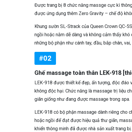
Được trang bị 8 chức năng massge cực kì thông
được ứng dụng thêm Zero Gravity – chế độ khôn
Khung sườn SL-Strack của Queen Crown QC-5S đ
ngồi hoặc nằm dễ dàng và không cảm thấy khó chị
những bộ phận như cánh tay, đầu, bắp chân, vai,
#02
Ghế massage toàn thân LEK-918 [thiế
LEK-918 được thiết kế đẹp, ấn tượng, độc đáo và 
không độc hại. Chức năng là massage trị liệu ch
giãn giống như đang được massage trong spa.
LEK-918 có bộ phận massage dành riêng cho chân
hoặc ngồi để đạt được hiệu quả thư giãn, massag
khiển thông minh đã được nhà sản xuất trang bị.