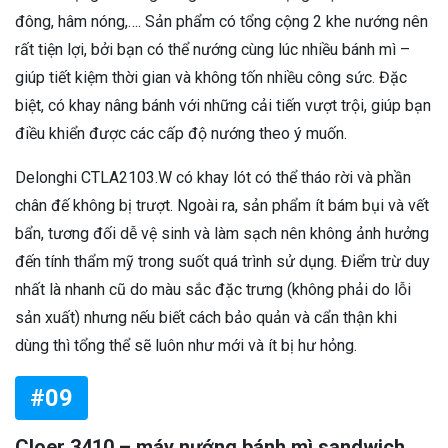
đông, hâm nóng,…. Sản phẩm có tổng cộng 2 khe nướng nên
rất tiện lợi, bởi bạn có thể nướng cùng lúc nhiều bánh mì –
giúp tiết kiệm thời gian và không tốn nhiều công sức. Đặc
biệt, có khay nâng bánh với những cải tiến vượt trội, giúp bạn
điều khiển được các cấp độ nướng theo ý muốn.
Delonghi CTLA2103.W có khay lót có thể tháo rời và phần
chân đế không bị trượt. Ngoài ra, sản phẩm ít bám bụi và vết
bẩn, tương đối dễ vệ sinh và làm sạch nên không ảnh hưởng
đến tính thẩm mỹ trong suốt quá trình sử dụng. Điểm trừ duy
nhất là nhanh cũ do màu sắc đặc trưng (không phải do lỗi
sản xuất) nhưng nếu biết cách bảo quản và cẩn thận khi
dùng thì tổng thể sẽ luôn như mới và ít bị hư hỏng.
#09
Cloer 3410 – máy nướng bánh mì sandwich