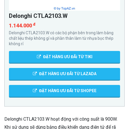
Delonghi CTLA2103.W
đ
1.144.000
Delonghi CTLA2103.W có các bộ phận bên trong làm bằng
chất liệu thép không gỉ và phần thân làm từ nhựa bọc thép
không rỉ
ĐẶT HÀNG ƯU ĐÃi TỪ TIKI
ĐẶT HÀNG ƯU ĐÃI TỪ LAZADA
ĐẶT HÀNG ƯU ĐÃI TỪ SHOPEE
Delonghi CTLA2103.W hoạt động với công suất là 900W.
Khi sử dụng sẽ dùng bảng điều khiển dạng điện tử để rã