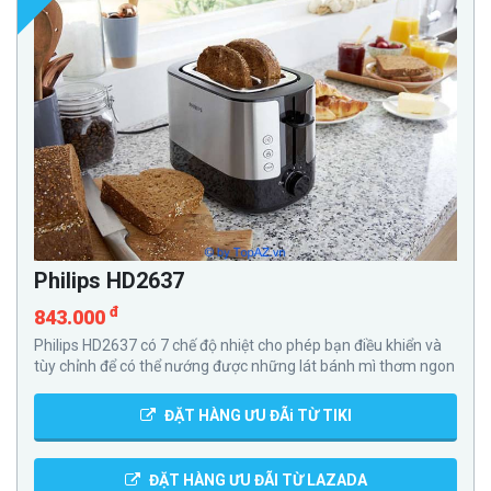
Philips HD2637
đ
843.000
Philips HD2637 có 7 chế độ nhiệt cho phép bạn điều khiển và
tùy chỉnh để có thể nướng được những lát bánh mì thơm ngon
ĐẶT HÀNG ƯU ĐÃi TỪ TIKI
ĐẶT HÀNG ƯU ĐÃI TỪ LAZADA