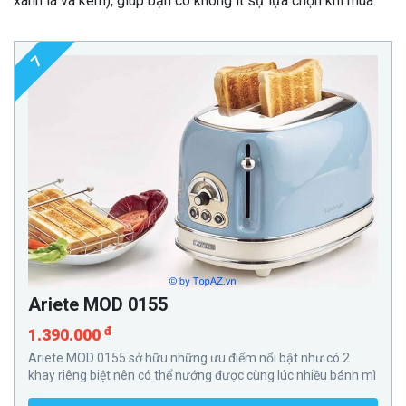
xanh lá và kem), giúp bạn có không ít sự lựa chọn khi mua.
7
Ariete MOD 0155
đ
1.390.000
Ariete MOD 0155 sở hữu những ưu điểm nổi bật như có 2
khay riêng biệt nên có thể nướng được cùng lúc nhiều bánh mì