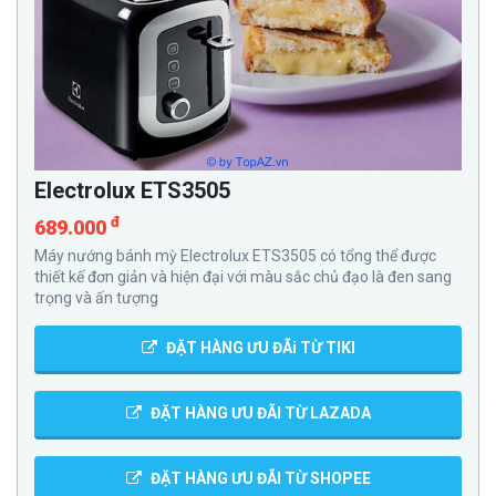
Electrolux ETS3505
đ
689.000
Máy nướng bánh mỳ Electrolux ETS3505 có tổng thể được
thiết kế đơn giản và hiện đại với màu sắc chủ đạo là đen sang
trọng và ấn tượng
ĐẶT HÀNG ƯU ĐÃi TỪ TIKI
ĐẶT HÀNG ƯU ĐÃI TỪ LAZADA
ĐẶT HÀNG ƯU ĐÃI TỪ SHOPEE