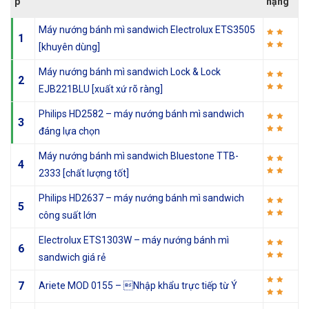
p
hạng
Máy nướng bánh mì sandwich Electrolux ETS3505
1
[khuyên dùng]
Máy nướng bánh mì sandwich Lock & Lock
2
EJB221BLU [xuất xứ rõ ràng]
Philips HD2582 – máy nướng bánh mì sandwich
3
đáng lựa chọn
Máy nướng bánh mì sandwich Bluestone TTB-
4
2333 [chất lượng tốt]
Philips HD2637 – máy nướng bánh mì sandwich
5
công suất lớn
Electrolux ETS1303W – máy nướng bánh mì
6
sandwich giá rẻ
7
Ariete MOD 0155 – Nhập khẩu trực tiếp từ Ý