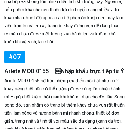
nhà bếp và không tốn nhiều diện tích khi trưng bày. Ngoài ra,
sản phẩm khá nhẹ nên thuận lợi di chuyển sang nhiều vị trí
khác nhau; hoạt động của các bộ phận ăn khớp nên máy làm
việc trơn tru và êm ái; trang bị khay đựng vụn dễ dàng tháo
rời nên chứa được một lượng vụn bánh lớn và không khó
khăn khi vệ sinh, lau chùi.
#07
Ariete MOD 0155 – Nhập khẩu trực tiếp từ Ý
Ariete MOD 0155 sở hữu những ưu điểm nổi bật như có 2
khay riêng biệt nên có thể nướng được cùng lúc nhiều bánh
mì – giúp tiết kiệm thời gian khi không phải chờ đợi lâu. Song
song đó, sản phẩm có trang bị thêm khay chứa vụn rất thuận
tiện; làm nóng và nướng bánh mì nhanh chóng; thiết kế đơn
giản, trang nhã và tinh tế với màu sắc đa dạng (xanh da trời,