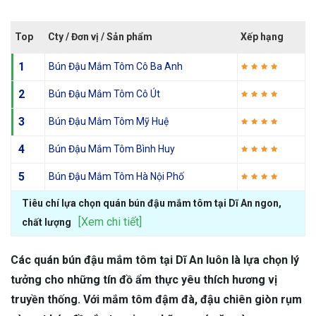
Top
Cty / Đơn vị / Sản phẩm
Xếp hạng
1
Bún Đậu Mắm Tôm Cô Ba Anh
2
Bún Đậu Mắm Tôm Cô Út
3
Bún Đậu Mắm Tôm Mỹ Huệ
4
Bún Đậu Mắm Tôm Bình Huy
5
Bún Đậu Mắm Tôm Hà Nội Phố
Tiêu chí lựa chọn quán bún đậu mắm tôm tại Dĩ An ngon,
[Xem chi tiết]
chất lượng
Các quán bún đậu mắm tôm tại Dĩ An luôn là lựa chọn lý
tưởng cho những tín đồ ẩm thực yêu thích hương vị
truyền thống. Với mắm tôm đậm đà, đậu chiên giòn rụm