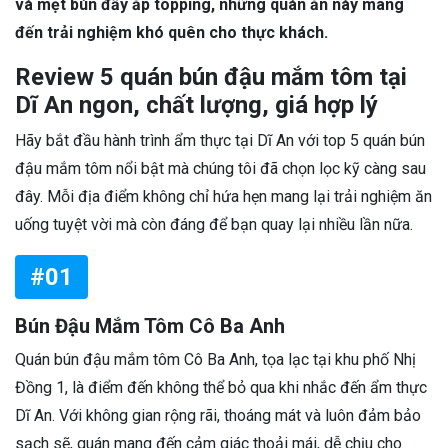
và mẹt bún đầy ắp topping, những quán ăn này mang
đến trải nghiệm khó quên cho thực khách.
Review 5 quán bún đậu mắm tôm tại
Dĩ An ngon, chất lượng, giá hợp lý
Hãy bắt đầu hành trình ẩm thực tại Dĩ An với top 5 quán bún
đậu mắm tôm nổi bật mà chúng tôi đã chọn lọc kỹ càng sau
đây. Mỗi địa điểm không chỉ hứa hẹn mang lại trải nghiệm ăn
uống tuyệt vời mà còn đáng để bạn quay lại nhiều lần nữa.
#01
Bún Đậu Mắm Tôm Cô Ba Anh
Quán bún đậu mắm tôm Cô Ba Anh, tọa lạc tại khu phố Nhị
Đồng 1, là điểm đến không thể bỏ qua khi nhắc đến ẩm thực
Dĩ An. Với không gian rộng rãi, thoáng mát và luôn đảm bảo
sạch sẽ, quán mang đến cảm giác thoải mái, dễ chịu cho