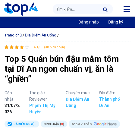
Đăng nhập
Đăng ký
Trang chủ
/
Địa Điểm Ăn Uống
/
4.1/5 - (38 bình chọn)
Top 5 Quán bún đậu mắm tôm
tại Dĩ An ngon chuẩn vị, ăn là
“ghiền”
Cập
Tác giả /
Chuyên mục
Địa điểm
nhật
Reviewer
Địa Điểm Ăn
Thành phố
31/07/2
Phạm Thị Mỹ
Uống
Dĩ An
026
Huyền
topAZ trên
ĐÃ KIỂM DUYỆT
BÌNH LUẬN (
0
)