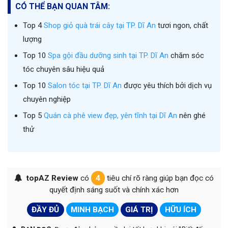
CÓ THỂ BẠN QUAN TÂM:
Top 4
Shop giỏ quà trái cây tại TP. Dĩ An
tươi ngon, chất
lượng
Top 10
Spa gội đầu dưỡng sinh tại TP. Dĩ An
chăm sóc
tóc chuyên sâu hiệu quả
Top 10
Salon tóc tại TP. Dĩ An
được yêu thích bởi dịch vụ
chuyên nghiệp
Top 5
Quán cà phê view đẹp, yên tĩnh tại Dĩ An
nên ghé
thử
topAZ Review
có
4
tiêu chí rõ ràng giúp bạn đọc có
quyết định sáng suốt và chính xác hơn
ĐẦY ĐỦ
MINH BẠCH
GIÁ TRỊ
HỮU ÍCH