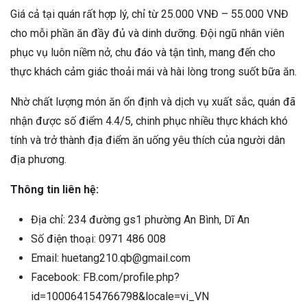
Giá cả tại quán rất hợp lý, chỉ từ 25.000 VNĐ – 55.000 VNĐ
cho mỗi phần ăn đầy đủ và dinh dưỡng. Đội ngũ nhân viên
phục vụ luôn niềm nở, chu đáo và tận tình, mang đến cho
thực khách cảm giác thoải mái và hài lòng trong suốt bữa ăn.
Nhờ chất lượng món ăn ổn định và dịch vụ xuất sắc, quán đã
nhận được số điểm 4.4/5, chinh phục nhiều thực khách khó
tính và trở thành địa điểm ăn uống yêu thích của người dân
địa phương.
Thông tin liên hệ:
Địa chỉ: 234 đường gs1 phường An Bình, Dĩ An
Số điện thoại: 0971 486 008
Email: huetang210.qb@gmail.com
Facebook: FB.com/profile.php?
id=100064154766798&locale=vi_VN