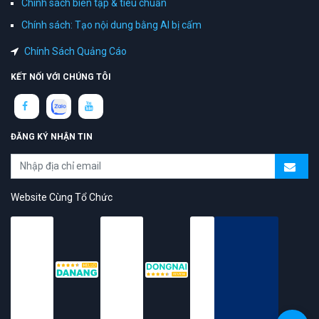
Chính sách biên tập & tiêu chuẩn
Chính sách: Tạo nội dung bằng AI bị cấm
Chính Sách Quảng Cáo
KẾT NỐI VỚI CHÚNG TÔI
ĐĂNG KÝ NHẬN TIN
Website Cùng Tổ Chức
topAZ Review vinh dự được người dùng bình chọn là nền tảng có
trải nghiệm tốt & chất lượng
© 2026 Bản quyền
TOPAZ.VN
- All rights reserved.