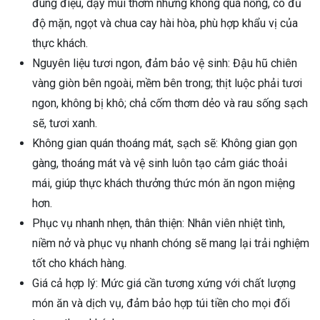
đúng điệu, dậy mùi thơm nhưng không quá nồng, có đủ
độ mặn, ngọt và chua cay hài hòa, phù hợp khẩu vị của
thực khách.
Nguyên liệu tươi ngon, đảm bảo vệ sinh: Đậu hũ chiên
vàng giòn bên ngoài, mềm bên trong; thịt luộc phải tươi
ngon, không bị khô; chả cốm thơm dẻo và rau sống sạch
sẽ, tươi xanh.
Không gian quán thoáng mát, sạch sẽ: Không gian gọn
gàng, thoáng mát và vệ sinh luôn tạo cảm giác thoải
mái, giúp thực khách thưởng thức món ăn ngon miệng
hơn.
Phục vụ nhanh nhẹn, thân thiện: Nhân viên nhiệt tình,
niềm nở và phục vụ nhanh chóng sẽ mang lại trải nghiệm
tốt cho khách hàng.
Giá cả hợp lý: Mức giá cần tương xứng với chất lượng
món ăn và dịch vụ, đảm bảo hợp túi tiền cho mọi đối