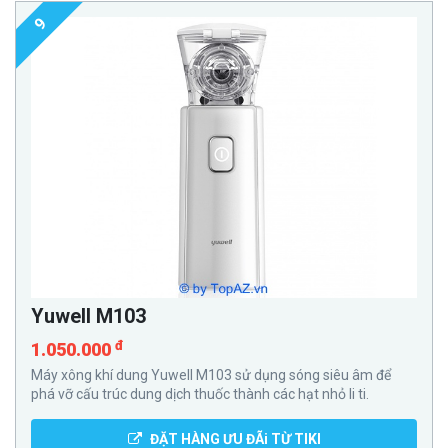
9
Yuwell M103
đ
1.050.000
Máy xông khí dung Yuwell M103 sử dụng sóng siêu âm để
phá vỡ cấu trúc dung dịch thuốc thành các hạt nhỏ li ti.
ĐẶT HÀNG ƯU ĐÃi TỪ TIKI