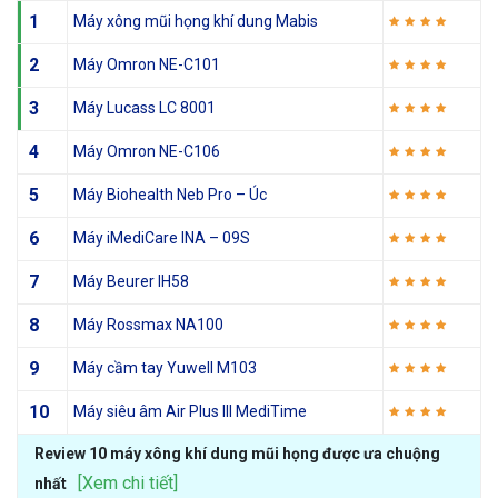
1
Máy xông mũi họng khí dung Mabis
2
Máy Omron NE-C101
3
Máy Lucass LC 8001
4
Máy Omron NE-C106
5
Máy Biohealth Neb Pro – Úc
6
Máy iMediCare INA – 09S
7
Máy Beurer IH58
8
Máy Rossmax NA100
9
Máy cầm tay Yuwell M103
10
Máy siêu âm Air Plus III MediTime
Review 10 máy xông khí dung mũi họng được ưa chuộng
[Xem chi tiết]
nhất