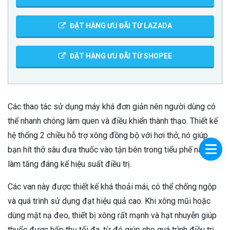
ĐẶT HÀNG ƯU ĐÃI TỪ LAZADA
ĐẶT HÀNG ƯU ĐÃI TỪ SHOPEE
Các thao tác sử dụng máy khá đơn giản nên người dùng có
thể nhanh chóng làm quen và điều khiển thành thạo. Thiết kế
hệ thống 2 chiều hỗ trợ xông đồng bộ với hơi thở, nó giúp
bạn hít thở sâu đưa thuốc vào tận bên trong tiểu phế nang,
làm tăng đáng kể hiệu suất điều trị.
Các van này được thiết kế khá thoải mái, có thể chống ngộp
và quá trình sử dụng đạt hiệu quả cao. Khi xông mũi hoặc
dùng mặt nạ đeo, thiết bị xông rất mạnh và hạt nhuyễn giúp
thuốc được hấp thụ tối đa, từ đó giúp cho quá trình điều trị