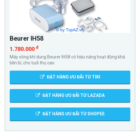
Beurer IH58
đ
1.780.000
Máy xông khí dung Beurer IH58 có hiệu năng hoạt động khá
bền bỉ, cho tuổi thọ cao.
ĐẶT HÀNG ƯU ĐÃi TỪ TIKI
ĐẶT HÀNG ƯU ĐÃI TỪ LAZADA
ĐẶT HÀNG ƯU ĐÃI TỪ SHOPEE