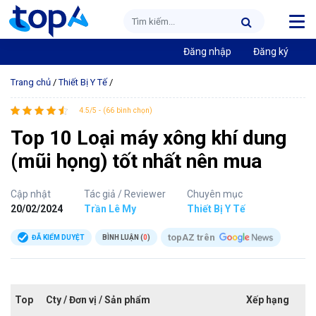
Đăng nhập
Đăng ký
Trang chủ
/
Thiết Bị Y Tế
/
4.5/5 - (66 bình chọn)
Top 10 Loại máy xông khí dung
(mũi họng) tốt nhất nên mua
Cập nhật
Tác giả / Reviewer
Chuyên mục
20/02/2024
Trần Lê My
Thiết Bị Y Tế
topAZ trên
ĐÃ KIỂM DUYỆT
BÌNH LUẬN (
0
)
Top
Cty / Đơn vị / Sản phẩm
Xếp hạng