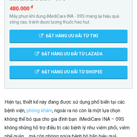
đ
480.000
Máy phun khí dung iMediCare INA - 09S mang lại hiệu quả
xông cao, tránh được lượng thuốc hao hụt.
ĐẶT HÀNG ƯU ĐÃi TỪ TIKI
ĐẶT HÀNG ƯU ĐÃI TỪ LAZADA
ĐẶT HÀNG ƯU ĐÃI TỪ SHOPEE
Hiện tại, thiết kế này đang được sử dụng phổ biến tại các
bệnh viện,
phòng khám
, ngoài ra nó còn là một lựa chọn
không thể bỏ qua cho gia đình bạn. iMediCare INA – 09S
không những hỗ trợ điều trị các bệnh lý như viêm phổi, viêm
phế quản,… mà còn phòng ngừa bệnh hô hấp hiệu quả.