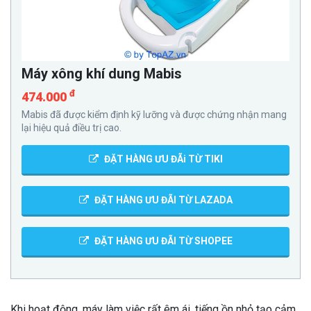
Máy xông khí dung Mabis
đ
474.000
Mabis đã được kiểm định kỹ lưỡng và được chứng nhận mang
lại hiệu quả điều trị cao.
ĐẶT HÀNG ƯU ĐÃi TỪ TIKI
ĐẶT HÀNG ƯU ĐÃI TỪ LAZADA
ĐẶT HÀNG ƯU ĐÃI TỪ SHOPEE
Khi hoạt động, máy làm việc rất êm ái, tiếng ồn nhỏ tạo cảm