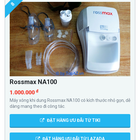
8
Rossmax NA100
đ
1.000.000
Máy xông khi dung Rossmax NA100 có kích thước nhỏ gọn, dễ
dàng mang theo đi công tác.
ĐẶT HÀNG ƯU ĐÃi TỪ TIKI
ĐẶT HÀNG ƯU ĐÃI TỪ LAZADA