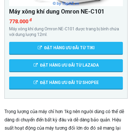
Máy xông khí dung Omron NE-C101
đ
778.000
Máy xông khí dung Omron NE-C101 được trang bị bình chứa
với dung lượng 12ml.
ĐẶT HÀNG ƯU ĐÃi TỪ TIKI
ĐẶT HÀNG ƯU ĐÃI TỪ LAZADA
ĐẶT HÀNG ƯU ĐÃI TỪ SHOPEE
Trọng lượng của máy chỉ hơn 1kg nên người dùng có thể dễ
dàng di chuyển đến bất kỳ đâu và dễ dàng bảo quản. Hiệu
suất hoạt động của máy tương đối lớn do đó sẽ mang lại