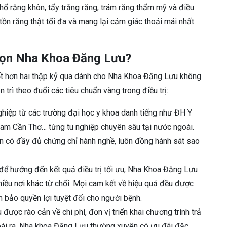
ổ răng khôn, tẩy trắng răng, trám răng thẩm mỹ và điều
o tồn răng thật tối đa và mang lại cảm giác thoải mái nhất
chọn Nha Khoa Đăng Lưu?
ốt hơn hai thập kỷ qua dành cho Nha Khoa Đăng Lưu không
 trì theo đuổi các tiêu chuẩn vàng trong điều trị:
ghiệp từ các trường đại học y khoa danh tiếng như ĐH Y
 Cần Thơ… từng tu nghiệp chuyên sâu tại nước ngoài.
n có đầy đủ chứng chỉ hành nghề, luôn đồng hành sát sao
ể hướng đến kết quả điều trị tối ưu, Nha Khoa Đăng Lưu
hiều nơi khác từ chối. Mọi cam kết về hiệu quả đều được
 bảo quyền lợi tuyệt đối cho người bệnh.
 được rào cản về chi phí, đơn vị triển khai chương trình trả
goài ra, Nha khoa Đăng Lưu thường xuyên có ưu đãi đặc