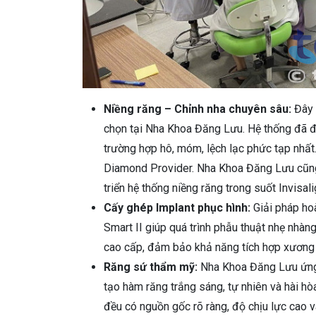
Niềng răng – Chỉnh nha chuyên sâu:
Đây 
chọn tại Nha Khoa Đăng Lưu. Hệ thống đã đ
trường hợp hô, móm, lệch lạc phức tạp nhất.
Diamond Provider. Nha Khoa Đăng Lưu cũng 
triển hệ thống niềng răng trong suốt Invisali
Cấy ghép Implant phục hình:
Giải pháp ho
Smart II giúp quá trình phẫu thuật nhẹ nhà
cao cấp, đảm bảo khả năng tích hợp xương 
Răng sứ thẩm mỹ:
Nha Khoa Đăng Lưu ứng 
tạo hàm răng trắng sáng, tự nhiên và hài h
đều có nguồn gốc rõ ràng, độ chịu lực cao 