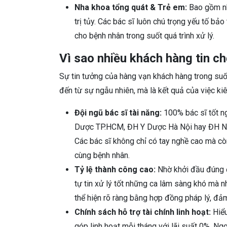
Nha khoa tổng quát & Trẻ em:
Bao gồm nh
trị tủy. Các bác sĩ luôn chú trọng yếu tố bả
cho bệnh nhân trong suốt quá trình xử lý.
Vì sao nhiều khách hàng tin 
Sự tin tưởng của hàng vạn khách hàng trong su
đến từ sự ngẫu nhiên, mà là kết quả của việc kiên
Đội ngũ bác sĩ tài năng:
100% bác sĩ tốt n
Dược TP.HCM, ĐH Y Dược Hà Nội hay ĐH Nam
Các bác sĩ không chỉ có tay nghề cao mà cò
cùng bệnh nhân.
Tỷ lệ thành công cao:
Nhờ khởi đầu đúng đ
tự tin xử lý tốt những ca lâm sàng khó mà n
thể hiện rõ ràng bằng hợp đồng pháp lý, đảm
Chính sách hỗ trợ tài chính linh hoạt:
Hiểu
góp linh hoạt mỗi tháng với lãi suất 0%. N