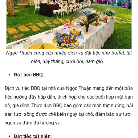
Ngọc Thuận cung cấp nhiều dịch vụ đặt tiệc như buffet, tất
niên, đầy tháng, cưới hỏi, đám giỗ,…
Đặt tiệc BBQ:
Dịch vụ tiệc BBQ tại nhà của Ngọc Thuận mang đến một bữa
tiệc nướng đầy hấp dẫn, thích hợp cho các buổi họp mặt bạn
bè, gia đình. Thực đơn BBQ bao gồm các món thịt nướng, hải
sản tươi sống được chế biến ngay tại chỗ, đảm bảo sự tươi
ngon và đậm đà hương vị.
Đặt tiệc tất niên: