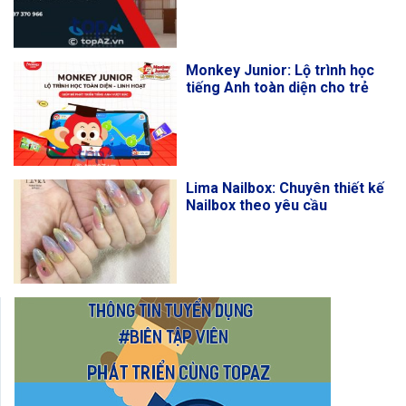
Monkey Junior: Lộ trình học
tiếng Anh toàn diện cho trẻ
Lima Nailbox: Chuyên thiết kế
Nailbox theo yêu cầu