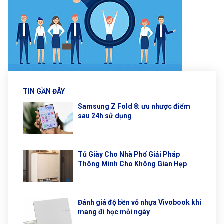
TIN GẦN ĐÂY
Samsung Z Fold 8: ưu nhược điểm
sau 24h sử dụng
Tủ Giày Cho Nhà Phố Giải Pháp
Thông Minh Cho Không Gian Hẹp
Đánh giá độ bền vỏ nhựa Vivobook khi
mang đi học mỗi ngày