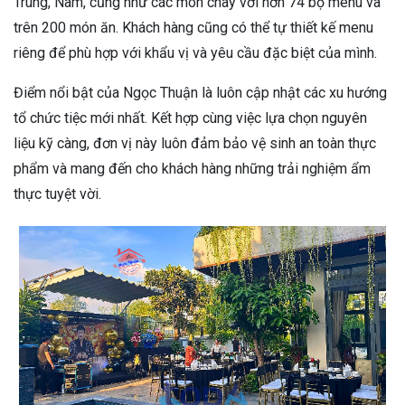
Trung, Nam, cũng như các món chay với hơn 74 bộ menu và
trên 200 món ăn. Khách hàng cũng có thể tự thiết kế menu
riêng để phù hợp với khẩu vị và yêu cầu đặc biệt của mình.
Điểm nổi bật của Ngọc Thuận là luôn cập nhật các xu hướng
tổ chức tiệc mới nhất. Kết hợp cùng việc lựa chọn nguyên
liệu kỹ càng, đơn vị này luôn đảm bảo vệ sinh an toàn thực
phẩm và mang đến cho khách hàng những trải nghiệm ẩm
thực tuyệt vời.