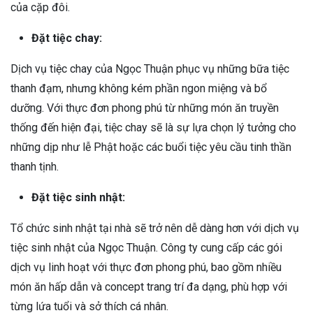
của cặp đôi.
Đặt tiệc chay:
Dịch vụ tiệc chay của Ngọc Thuận phục vụ những bữa tiệc
thanh đạm, nhưng không kém phần ngon miệng và bổ
dưỡng. Với thực đơn phong phú từ những món ăn truyền
thống đến hiện đại, tiệc chay sẽ là sự lựa chọn lý tưởng cho
những dịp như lễ Phật hoặc các buổi tiệc yêu cầu tinh thần
thanh tịnh.
Đặt tiệc sinh nhật:
Tổ chức sinh nhật tại nhà sẽ trở nên dễ dàng hơn với dịch vụ
tiệc sinh nhật của Ngọc Thuận. Công ty cung cấp các gói
dịch vụ linh hoạt với thực đơn phong phú, bao gồm nhiều
món ăn hấp dẫn và concept trang trí đa dạng, phù hợp với
từng lứa tuổi và sở thích cá nhân.