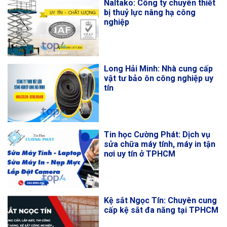
Naltako: Công ty chuyên thiết
bị thuỷ lực nâng hạ công
nghiệp
Long Hải Minh: Nhà cung cấp
vật tư bảo ôn công nghiệp uy
tín
Tin học Cường Phát: Dịch vụ
sửa chữa máy tính, máy in tận
nơi uy tín ở TPHCM
Kệ sắt Ngọc Tín: Chuyên cung
cấp kệ sắt đa năng tại TPHCM