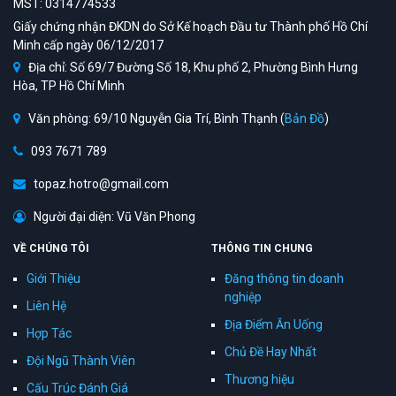
MST: 0314774533
Giấy chứng nhận ĐKDN do Sở Kế hoạch Đầu tư Thành phố Hồ Chí
Minh cấp ngày 06/12/2017
Địa chỉ: Số 69/7 Đường Số 18, Khu phố 2, Phường Bình Hưng
Hòa, TP Hồ Chí Minh
Văn phòng: 69/10 Nguyễn Gia Trí, Bình Thạnh (
Bản Đồ
)
093 7671 789
topaz.hotro@gmail.com
Người đại diện: Vũ Văn Phong
VỀ CHÚNG TÔI
THÔNG TIN CHUNG
Giới Thiệu
Đăng thông tin doanh
nghiệp
Liên Hệ
Địa Điểm Ăn Uống
Hợp Tác
Chủ Đề Hay Nhất
Đội Ngũ Thành Viên
Thương hiệu
Cấu Trúc Đánh Giá