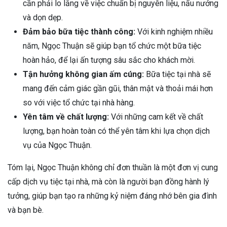
cần phải lo lắng về việc chuẩn bị nguyên liệu, nấu nướng
và dọn dẹp.
Đảm bảo bữa tiệc thành công:
Với kinh nghiệm nhiều
năm, Ngọc Thuận sẽ giúp bạn tổ chức một bữa tiệc
hoàn hảo, để lại ấn tượng sâu sắc cho khách mời.
Tận hưởng không gian ấm cúng:
Bữa tiệc tại nhà sẽ
mang đến cảm giác gần gũi, thân mật và thoải mái hơn
so với việc tổ chức tại nhà hàng.
Yên tâm về chất lượng:
Với những cam kết về chất
lượng, bạn hoàn toàn có thể yên tâm khi lựa chọn dịch
vụ của Ngọc Thuận.
Tóm lại, Ngọc Thuận không chỉ đơn thuần là một đơn vị cung
cấp dịch vụ tiệc tại nhà, mà còn là người bạn đồng hành lý
tưởng, giúp bạn tạo ra những kỷ niệm đáng nhớ bên gia đình
và bạn bè.