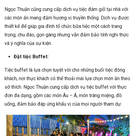
Ngọc Thuận cũng cung cấp dịch vụ tiệc đám giỗ tại nhà với
các món ăn mang đậm hương vị truyền thống. Dịch vụ được
thiết kế để giúp gia đình tổ chức bữa tiệc một cách trang
trọng, chu đáo, gọn gàng nhưng vẫn đảm bảo tính nghi thức
và ý nghĩa của sự kiện.
Đặt tiệc Buffet:
Tiệc buffet là lựa chọn tuyệt vời cho những buổi tiệc đông
khách, nơi thực khách có thể thoải mái lựa chọn món ăn theo
sở thích. Ngọc Thuận cung cấp dịch vụ tiệc buffet với thực
đơn đa dạng, gồm các món Âu – Á, món tráng miệng, đồ
uống, đảm bảo đáp ứng khẩu vị của mọi người tham dự.