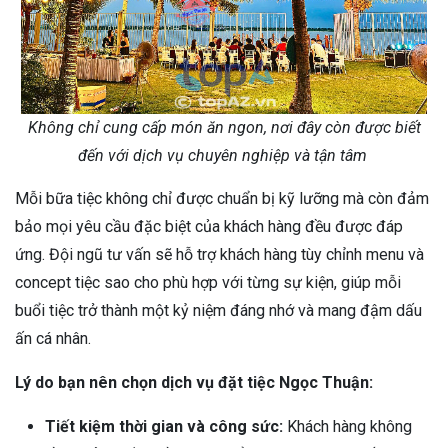
Không chỉ cung cấp món ăn ngon, nơi đây còn được biết
đến với dịch vụ chuyên nghiệp và tận tâm
Mỗi bữa tiệc không chỉ được chuẩn bị kỹ lưỡng mà còn đảm
bảo mọi yêu cầu đặc biệt của khách hàng đều được đáp
ứng. Đội ngũ tư vấn sẽ hỗ trợ khách hàng tùy chỉnh menu và
concept tiệc sao cho phù hợp với từng sự kiện, giúp mỗi
buổi tiệc trở thành một kỷ niệm đáng nhớ và mang đậm dấu
ấn cá nhân.
Lý do bạn nên chọn dịch vụ đặt tiệc Ngọc Thuận:
Tiết kiệm thời gian và công sức:
Khách hàng không