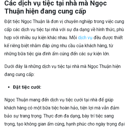
Các dịch vụ tiệc tại nhà mà Ngọc
Thuận hiện đang cung cấp
Đặt tiệc Ngọc Thuận là đơn vị chuyên nghiệp trong việc cung
cấp các dịch vụ tiệc tại nhà với sự đa dạng về hình thức, phù
hợp với nhiều sự kiện khác nhau. Mỗi
dịch vụ
đều được thiết
kế riêng biệt nhằm đáp ứng nhu cầu của khách hàng, từ
những bữa tiệc gia đình ấm cúng đến các sự kiện lớn.
Dưới đây là những dịch vụ tiệc tại nhà mà Ngọc Thuận hiện
đang cung cấp:
Đặt tiệc cưới:
Ngọc Thuận mang đến dịch vụ tiệc cưới tại nhà để giúp
khách hàng có một bữa tiệc hoàn hảo, tiện lợi mà vẫn đảm
bảo sự trang trọng. Thực đơn đa dạng, bày trí tiệc sang
trọng, tạo không gian ấm cúng, hạnh phúc cho ngày trọng đại