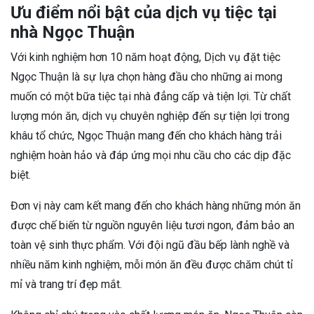
Ưu điểm nổi bật của dịch vụ tiệc tại
nhà Ngọc Thuận
Với kinh nghiệm hơn 10 năm hoạt động, Dịch vụ đặt tiệc
Ngọc Thuận là sự lựa chọn hàng đầu cho những ai mong
muốn có một bữa tiệc tại nhà đẳng cấp và tiện lợi. Từ chất
lượng món ăn, dịch vụ chuyên nghiệp đến sự tiện lợi trong
khâu tổ chức, Ngọc Thuận mang đến cho khách hàng trải
nghiệm hoàn hảo và đáp ứng mọi nhu cầu cho các dịp đặc
biệt.
Đơn vị này cam kết mang đến cho khách hàng những món ăn
được chế biến từ nguồn nguyên liệu tươi ngon, đảm bảo an
toàn vệ sinh thực phẩm. Với đội ngũ đầu bếp lành nghề và
nhiều năm kinh nghiệm, mỗi món ăn đều được chăm chút tỉ
mỉ và trang trí đẹp mắt.