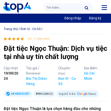
Đăng nhập
Đăng ký
Trang chủ
/
Đơn Vị - Cơ Sở
/
5/5 - (1 bình chọn)
Đặt tiệc Ngọc Thuận: Dịch vụ tiệc
tại nhà uy tín chất lượng
Cập nhật
Tác giả /
Chuyên
Địa điểm
19/09/20
Reviewer
mục
Hồ Chí
24
Bùi Thị Diễm
Đơn Vị - Cơ
Minh
Hằng
Sở
topAZ trên
ĐÃ KIỂM DUYỆT
BÌNH LUẬN (
0
)
Đặt tiệc Ngọc Thuận là lựa chọn hàng đầu cho những