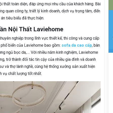
ội thất toàn diện, đáp ứng mọi nhu cầu của khách hàng. Bài
ổng quan công ty, triết lý kinh doanh, dịch vụ trọng tâm, đến
án tiêu biểu đã thực hiện.
hần Nội Thất Laviehome
uyên nghiệp trong lĩnh vực thiết kế, thi công và cung cấp
ẩm phổ biến của Laviehome bao gồm:
sofa da cao cấp
, bàn
ường ngủ bọc da,…. Với nhiều năm kinh nghiệm, Laviehome
ng, trở thành đối tác tin cậy của nhiều gia đình và doanh
 sư và thợ lành nghề, cùng hệ thống xưởng sản xuất hiện
vụ chất lượng tốt nhất.