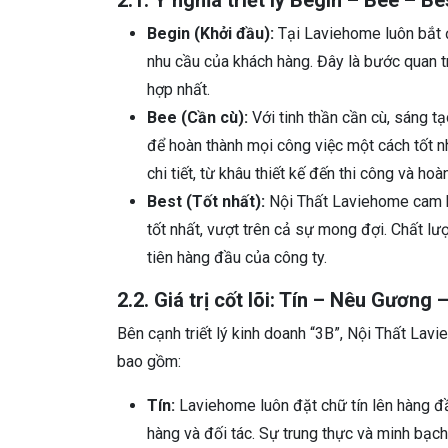
2.1. Ý nghĩa triết lý Begin – Bee – Be
Begin (Khởi đầu):
Tại Laviehome luôn bắt 
nhu cầu của khách hàng. Đây là bước quan t
hợp nhất.
Bee (Cần cù):
Với tinh thần cần cù, sáng t
để hoàn thành mọi công việc một cách tốt nh
chi tiết, từ khâu thiết kế đến thi công và hoàn
Best (Tốt nhất):
Nội Thất Laviehome cam k
tốt nhất, vượt trên cả sự mong đợi. Chất l
tiên hàng đầu của công ty.
2.2. Giá trị cốt lõi: Tín – Nêu Gương 
Bên cạnh triết lý kinh doanh “3B”, Nội Thất Lavi
bao gồm:
Tín:
Laviehome luôn đặt chữ tín lên hàng đầ
hàng và đối tác. Sự trung thực và minh bạch