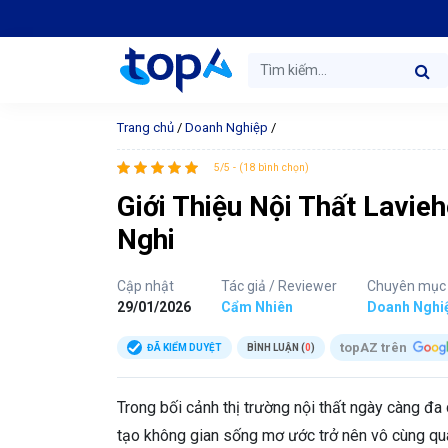
Trang chủ
/
Doanh Nghiệp
/
5/5 - (18 bình chọn)
Giới Thiệu Nội Thất Lavie
Nghi
Cập nhật
Tác giả / Reviewer
Chuyên mục
29/01/2026
Cẩm Nhiên
Doanh Nghi
topAZ trên
ĐÃ KIỂM DUYỆT
BÌNH LUẬN (
0
)
Trong bối cảnh thị trường nội thất ngày càng đa 
tạo không gian sống mơ ước trở nên vô cùng qua