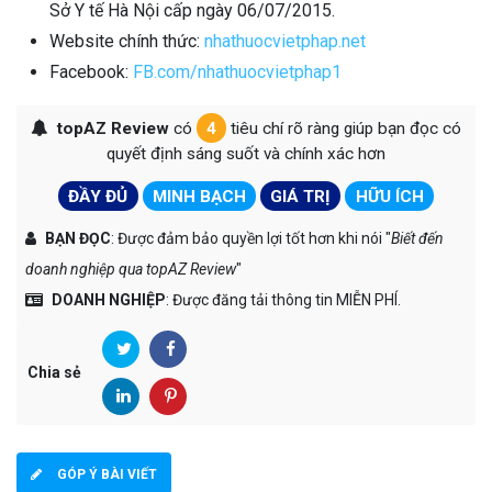
Sở Y tế Hà Nội cấp ngày 06/07/2015.
Website chính thức:
nhathuocvietphap.net
Facebook:
FB.com/nhathuocvietphap1
topAZ Review
có
4
tiêu chí rõ ràng giúp bạn đọc có
quyết định sáng suốt và chính xác hơn
ĐẦY ĐỦ
MINH BẠCH
GIÁ TRỊ
HỮU ÍCH
BẠN ĐỌC
: Được đảm bảo quyền lợi tốt hơn khi nói "
Biết đến
doanh nghiệp qua topAZ Review
"
DOANH NGHIỆP
: Được đăng tải thông tin MIỄN PHÍ.
Chia sẻ
GÓP Ý BÀI VIẾT