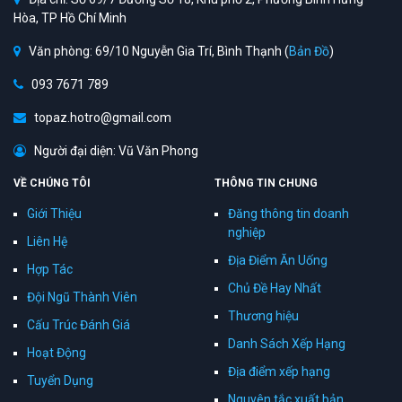
Hòa, TP Hồ Chí Minh
Văn phòng: 69/10 Nguyễn Gia Trí, Bình Thạnh (
Bản Đồ
)
093 7671 789
topaz.hotro@gmail.com
Người đại diện: Vũ Văn Phong
VỀ CHÚNG TÔI
THÔNG TIN CHUNG
Giới Thiệu
Đăng thông tin doanh
nghiệp
Liên Hệ
Địa Điểm Ăn Uống
Hợp Tác
Chủ Đề Hay Nhất
Đội Ngũ Thành Viên
Thương hiệu
Cấu Trúc Đánh Giá
Danh Sách Xếp Hạng
Hoạt Động
Địa điểm xếp hạng
Tuyển Dụng
Nguyên tắc xuất bản