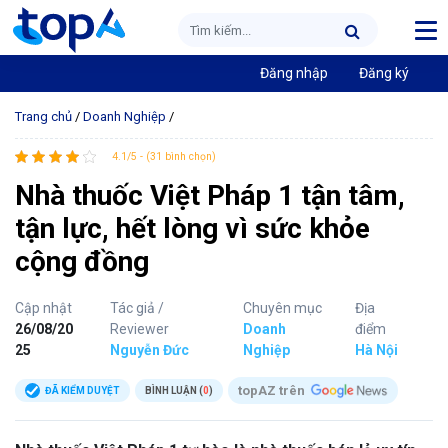
Đăng nhập
Đăng ký
Trang chủ
/
Doanh Nghiệp
/
4.1/5 - (31 bình chọn)
Nhà thuốc Việt Pháp 1 tận tâm,
tận lực, hết lòng vì sức khỏe
cộng đồng
Cập nhật
Tác giả /
Chuyên mục
Địa
26/08/20
Reviewer
Doanh
điểm
25
Nguyễn Đức
Nghiệp
Hà Nội
topAZ trên
ĐÃ KIỂM DUYỆT
BÌNH LUẬN (
0
)