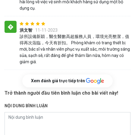
hài lòng về việc vệ sinh mỗi khách hàng sử dụng một bộ
dụng cụ.
�
洪文智
11-11-2023
診所設備新穎，醫生醫數高超服務人員，環境光亮整潔，值
得再次蒞臨，今天有折扣。 Phòng khám có trang thiết bị
mới, bác sĩ và nhân viên phục vụ xuất sắc, môi trường sáng
sủa, sạch sẽ, rất đáng để ghé thăm lần nữa, hôm nay có
giảm giá.
Xem đánh giá trực tiếp trên
Trở thành người đầu tiên bình luận cho bài viết này!
NỘI DUNG BÌNH LUẬN