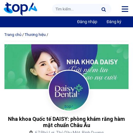
Đăng nhập
Đăng ký
Trang chủ
/
Thương hiệu
/
Nha khoa Quốc tế DAISY: phòng khám răng hàm
mặt chuẩn Châu Âu
67 Phú Lợi, Thủ Dầu Một, Bình Dương