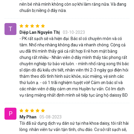
nên bé nhà mình không còn sợ khi làm răng nữa. Và đang
chuẩn bị niềng ở đây nữa.
T
Diệp Lan Nguyễn Thị
03-10-2023
- PK rất sạch sẽ và hiện đại. Bác sĩ có chuyên môn và có
tâm. Nhổ nhẹ nhàng không đau và nhanh chóng. Cộng cả
ưu đãi thì mình thấy giá cả rất hợp lí rẽ hơn mặt bằng
chung rất nhiều - Nhân viên ở đây mình thấy tác phong rất
chuyên nghiệp từ bảo vệ luôn. - mình nhổ răng xong thì bác
sĩ dặn dò đủ kiểu chi tiết, nhân viên thì 2-3 ngày gọi điện hỏi
thăm theo dõi tình hình sức khỏe, súc miệng, vệ sinh các
thứ luôn ạ. - có 1 trãi nghiệm tuyệt vời! Cảm ơn bác sĩ và
các nhân viên ở đây cảm ơn ms Huyền tư vấn. Có lm dịch
vụ răng miệng nhất định mình sẽ tiếp tục ủng hộ daissy BD
P
My Phan
05-08-2023
Tôi đã sử dụng dịch vụ dán sứ tại nha khoa daisy, tôi rất hài
lòng. nhân viên tư vấn tận tình, chu đáo. Cơ sở rất sạch sẽ,