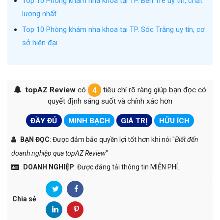
Top 10 Phòng khám nha khoa tại TP. Bến Tre uy tín, chất
lượng nhất
Top 10 Phòng khám nha khoa tại TP. Sóc Trăng uy tín, cơ
sở hiện đại
topAZ Review
có
4
tiêu chí rõ ràng giúp bạn đọc có
quyết định sáng suốt và chính xác hơn
ĐẦY ĐỦ
MINH BẠCH
GIÁ TRỊ
HỮU ÍCH
BẠN ĐỌC
: Được đảm bảo quyền lợi tốt hơn khi nói "
Biết đến
doanh nghiệp qua topAZ Review
"
DOANH NGHIỆP
: Được đăng tải thông tin MIỄN PHÍ.
Chia sẻ