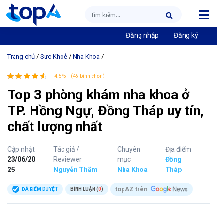
Đăng nhập
Đăng ký
Trang chủ
/
Sức Khoẻ
/
Nha Khoa
/
4.5/5 - (45 bình chọn)
Top 3 phòng khám nha khoa ở
TP. Hồng Ngự, Đồng Tháp uy tín,
chất lượng nhất
Cập nhật
Tác giả /
Chuyên
Địa điểm
23/06/20
Reviewer
mục
Đồng
25
Nguyễn Thắm
Nha Khoa
Tháp
topAZ trên
ĐÃ KIỂM DUYỆT
BÌNH LUẬN (
0
)