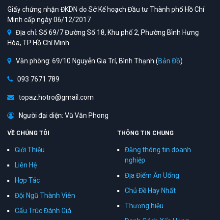
Giấy chứng nhận ĐKDN do Sở Kế hoạch Đầu tư Thành phố Hồ Chí
Minh cấp ngày 06/12/2017
Địa chỉ: Số 69/7 Đường Số 18, Khu phố 2, Phường Bình Hưng
Hòa, TP Hồ Chí Minh
Văn phòng: 69/10 Nguyễn Gia Trí, Bình Thạnh (
Bản Đồ
)
093 7671 789
topaz.hotro@gmail.com
Người đại diện: Vũ Văn Phong
VỀ CHÚNG TÔI
THÔNG TIN CHUNG
Giới Thiệu
Đăng thông tin doanh
nghiệp
Liên Hệ
Địa Điểm Ăn Uống
Hợp Tác
Chủ Đề Hay Nhất
Đội Ngũ Thành Viên
Thương hiệu
Cấu Trúc Đánh Giá