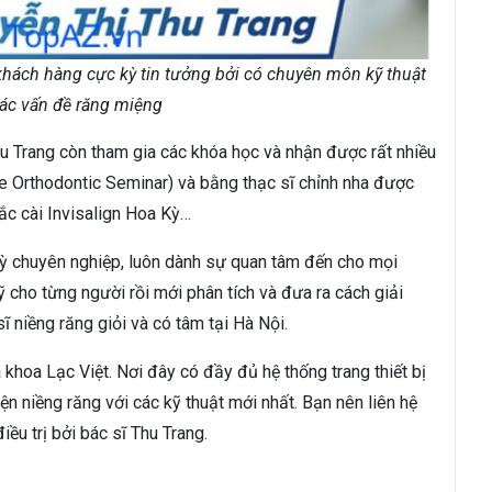
ợc khách hàng cực kỳ tin tưởng bởi có chuyên môn kỹ thuật
các vấn đề răng miệng
u Trang còn tham gia các khóa học và nhận được rất nhiều
 Orthodontic Seminar) và bằng thạc sĩ chỉnh nha được
ắc cài Invisalign Hoa Kỳ…
kỳ chuyên nghiệp, luôn dành sự quan tâm đến cho mọi
 cho từng người rồi mới phân tích và đưa ra cách giải
 niềng răng giỏi và có tâm tại Hà Nội.
 khoa Lạc Việt. Nơi đây có đầy đủ hệ thống trang thiết bị
ện niềng răng với các kỹ thuật mới nhất. Bạn nên liên hệ
ều trị bởi bác sĩ Thu Trang.