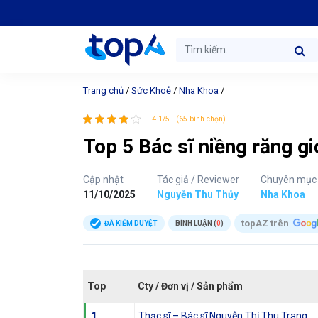
Trang chủ
/
Sức Khoẻ
/
Nha Khoa
/
4.1/5 - (65 bình chọn)
Top 5 Bác sĩ niềng răng gi
Cập nhật
Tác giả / Reviewer
Chuyên mục
11/10/2025
Nguyễn Thu Thủy
Nha Khoa
topAZ trên
ĐÃ KIỂM DUYỆT
BÌNH LUẬN (
0
)
Top
Cty / Đơn vị / Sản phẩm
1
Thạc sĩ – Bác sĩ Nguyễn Thị Thu Trang