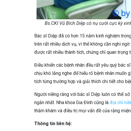
Bs.CKI Vũ Bích Diệp có nụ cười cực kỳ xin
Bác sĩ Diệp đã có hơn 15 năm kinh nghiệm trong 
trên rất nhiều dịch vụ, vì thế không cần nghi ng
được rất nhiều thành tích, chứng chỉ quan trọng 
Điều khiến các bệnh nhân đều rất yêu quý bác sĩ
chịu khó lắng nghe để hiểu rõ bệnh nhân muốn gì,
tích từng trường hợp và giải thích chi tiết cho bệ
Người niềng răng với bác sĩ Diệp luôn có thể sở
ngắn nhất. Nha khoa Gia Đình cũng là
địa chỉ ni
thăm khám và điều trị mọi vấn đề của răng miệng
Thông tin liên hệ: