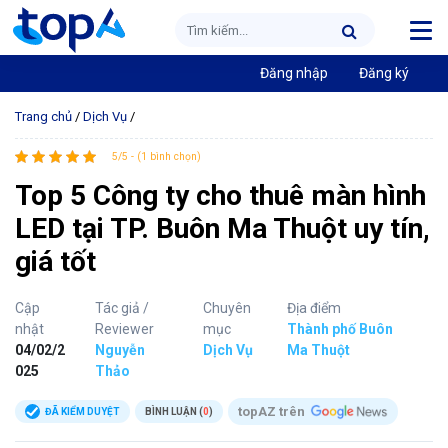
Đăng nhập
Đăng ký
Trang chủ
/
Dịch Vụ
/
5/5 - (1 bình chọn)
Top 5 Công ty cho thuê màn hình
LED tại TP. Buôn Ma Thuột uy tín,
giá tốt
Cập
Tác giả /
Chuyên
Địa điểm
nhật
Reviewer
mục
Thành phố Buôn
04/02/2
Nguyễn
Dịch Vụ
Ma Thuột
025
Thảo
topAZ trên
ĐÃ KIỂM DUYỆT
BÌNH LUẬN (
0
)