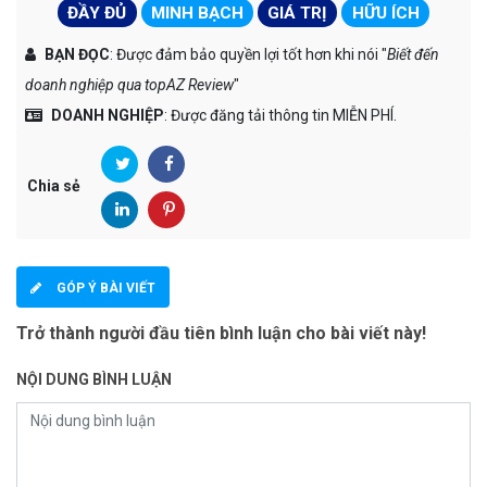
ĐẦY ĐỦ
MINH BẠCH
GIÁ TRỊ
HỮU ÍCH
BẠN ĐỌC
: Được đảm bảo quyền lợi tốt hơn khi nói "
Biết đến
doanh nghiệp qua topAZ Review
"
DOANH NGHIỆP
: Được đăng tải thông tin MIỄN PHÍ.
Chia sẻ
GÓP Ý BÀI VIẾT
Trở thành người đầu tiên bình luận cho bài viết này!
NỘI DUNG BÌNH LUẬN