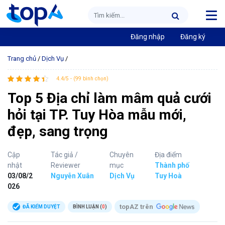
Đăng nhập
Đăng ký
Trang chủ
/
Dịch Vụ
/
4.4/5 - (99 bình chọn)
Top 5 Địa chỉ làm mâm quả cưới
hỏi tại TP. Tuy Hòa mẫu mới,
đẹp, sang trọng
Cập
Tác giả /
Chuyên
Địa điểm
nhật
Reviewer
mục
Thành phố
03/08/2
Nguyễn Xuân
Dịch Vụ
Tuy Hoà
026
topAZ trên
ĐÃ KIỂM DUYỆT
BÌNH LUẬN (
0
)