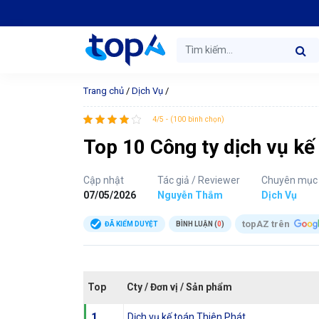
Trang chủ
/
Dịch Vụ
/
4/5 - (100 bình chọn)
Top 10 Công ty dịch vụ kế
Cập nhật
Tác giả / Reviewer
Chuyên mục
07/05/2026
Nguyễn Thắm
Dịch Vụ
topAZ trên
ĐÃ KIỂM DUYỆT
BÌNH LUẬN (
0
)
Top
Cty / Đơn vị / Sản phẩm
1
Dịch vụ kế toán Thiên Phát