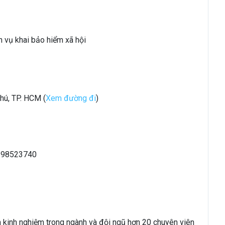
h vụ khai bảo hiểm xã hội
Phú, TP. HCM (
Xem đường đi
)
6298523740
m kinh nghiệm trong ngành và đội ngũ hơn 20 chuyên viên