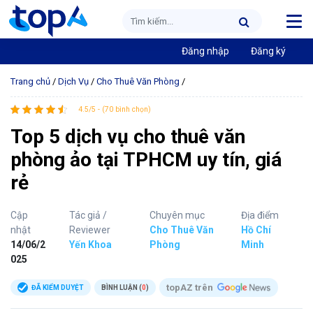
Đăng nhập
Đăng ký
Trang chủ
/
Dịch Vụ
/
Cho Thuê Văn Phòng
/
4.5/5 - (70 bình chọn)
Top 5 dịch vụ cho thuê văn
phòng ảo tại TPHCM uy tín, giá
rẻ
Cập
Tác giả /
Chuyên mục
Địa điểm
nhật
Reviewer
Cho Thuê Văn
Hồ Chí
14/06/2
Yến Khoa
Phòng
Minh
025
topAZ trên
ĐÃ KIỂM DUYỆT
BÌNH LUẬN (
0
)