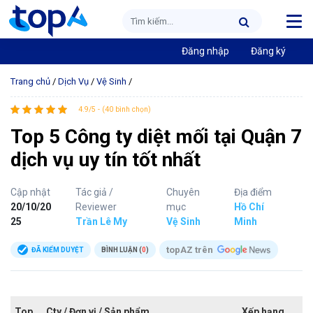
Đăng nhập
Đăng ký
Trang chủ
/
Dịch Vụ
/
Vệ Sinh
/
4.9/5 - (40 bình chọn)
Top 5 Công ty diệt mối tại Quận 7
dịch vụ uy tín tốt nhất
Cập nhật
Tác giả /
Chuyên
Địa điểm
20/10/20
Reviewer
mục
Hồ Chí
25
Trần Lê My
Vệ Sinh
Minh
topAZ trên
ĐÃ KIỂM DUYỆT
BÌNH LUẬN (
0
)
Top
Cty / Đơn vị / Sản phẩm
Xếp hạng