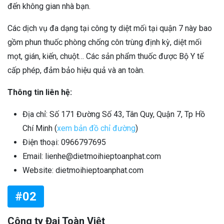
đến không gian nhà bạn.
Các dịch vụ đa dạng tại công ty diệt mối tại quận 7 này bao
gồm phun thuốc phòng chống côn trùng định kỳ, diệt mối
mọt, gián, kiến, chuột… Các sản phẩm thuốc được Bộ Y tế
cấp phép, đảm bảo hiệu quả và an toàn.
Thông tin liên hệ:
Địa chỉ: Số 171 Đường Số 43, Tân Quy, Quận 7, Tp Hồ
Chí Minh (
xem bản đồ chỉ đường
)
Điện thoại: 0966797695
Email: lienhe@dietmoihieptoanphat.com
Website: dietmoihieptoanphat.com
#02
Công ty Đại Toàn Việt