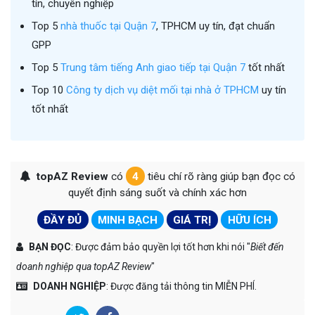
tín, chuyên nghiệp
Top 5
nhà thuốc tại Quận 7
, TPHCM uy tín, đạt chuẩn
GPP
Top 5
Trung tâm tiếng Anh giao tiếp tại Quận 7
tốt nhất
Top 10
Công ty dịch vụ diệt mối tại nhà ở TPHCM
uy tín
tốt nhất
topAZ Review
có
4
tiêu chí rõ ràng giúp bạn đọc có
quyết định sáng suốt và chính xác hơn
ĐẦY ĐỦ
MINH BẠCH
GIÁ TRỊ
HỮU ÍCH
BẠN ĐỌC
: Được đảm bảo quyền lợi tốt hơn khi nói "
Biết đến
doanh nghiệp qua topAZ Review
"
DOANH NGHIỆP
: Được đăng tải thông tin MIỄN PHÍ.