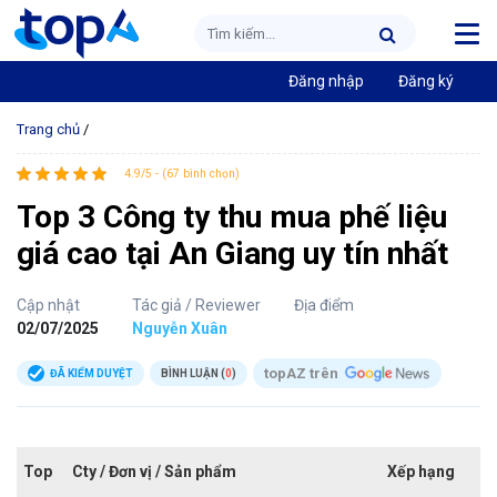
Đăng nhập
Đăng ký
Trang chủ
/
4.9/5 - (67 bình chọn)
Top 3 Công ty thu mua phế liệu
giá cao tại An Giang uy tín nhất
Cập nhật
Tác giả / Reviewer
Địa điểm
02/07/2025
Nguyễn Xuân
topAZ trên
ĐÃ KIỂM DUYỆT
BÌNH LUẬN (
0
)
Top
Cty / Đơn vị / Sản phẩm
Xếp hạng