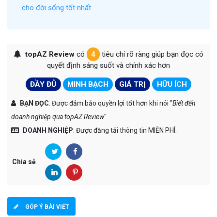
cho đời sống tốt nhất
topAZ Review
có
4
tiêu chí rõ ràng giúp bạn đọc có
quyết định sáng suốt và chính xác hơn
ĐẦY ĐỦ
MINH BẠCH
GIÁ TRỊ
HỮU ÍCH
BẠN ĐỌC
: Được đảm bảo quyền lợi tốt hơn khi nói "
Biết đến
doanh nghiệp qua topAZ Review
"
DOANH NGHIỆP
: Được đăng tải thông tin MIỄN PHÍ.
Chia sẻ
GÓP Ý BÀI VIẾT