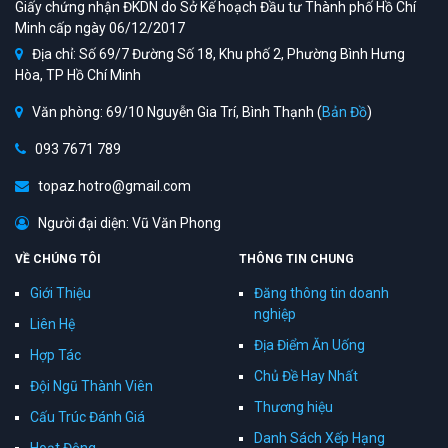
Giấy chứng nhận ĐKDN do Sở Kế hoạch Đầu tư Thành phố Hồ Chí
Minh cấp ngày 06/12/2017
Địa chỉ: Số 69/7 Đường Số 18, Khu phố 2, Phường Bình Hưng
Hòa, TP Hồ Chí Minh
Văn phòng: 69/10 Nguyễn Gia Trí, Bình Thạnh (
Bản Đồ
)
093 7671 789
topaz.hotro@gmail.com
Người đại diện: Vũ Văn Phong
VỀ CHÚNG TÔI
THÔNG TIN CHUNG
Giới Thiệu
Đăng thông tin doanh
nghiệp
Liên Hệ
Địa Điểm Ăn Uống
Hợp Tác
Chủ Đề Hay Nhất
Đội Ngũ Thành Viên
Thương hiệu
Cấu Trúc Đánh Giá
Danh Sách Xếp Hạng
Hoạt Động