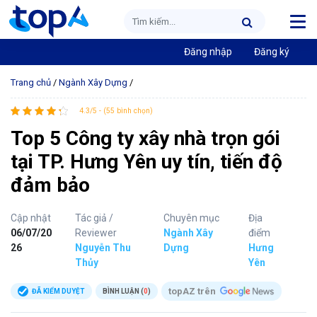
Đăng nhập
Đăng ký
Trang chủ
/
Ngành Xây Dựng
/
4.3/5 - (55 bình chọn)
Top 5 Công ty xây nhà trọn gói
tại TP. Hưng Yên uy tín, tiến độ
đảm bảo
Cập nhật
Tác giả /
Chuyên mục
Địa
06/07/20
Reviewer
Ngành Xây
điểm
26
Nguyễn Thu
Dựng
Hưng
Thủy
Yên
topAZ trên
ĐÃ KIỂM DUYỆT
BÌNH LUẬN (
0
)