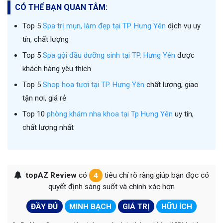
CÓ THỂ BẠN QUAN TÂM:
Top 5
Spa trị mụn, làm đẹp tại TP. Hưng Yên
dịch vụ uy
tín, chất lượng
Top 5
Spa gội đầu dưỡng sinh tại TP. Hưng Yên
được
khách hàng yêu thích
Top 5
Shop hoa tươi tại TP. Hưng Yên
chất lượng, giao
tận nơi, giá rẻ
Top 10
phòng khám nha khoa tại Tp Hưng Yên
uy tín,
chất lượng nhất
topAZ Review
có
4
tiêu chí rõ ràng giúp bạn đọc có
quyết định sáng suốt và chính xác hơn
ĐẦY ĐỦ
MINH BẠCH
GIÁ TRỊ
HỮU ÍCH