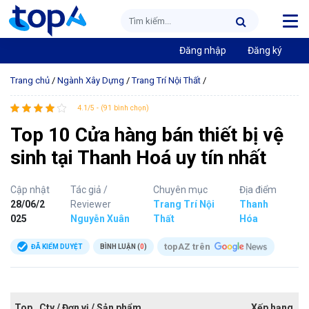
Đăng nhập
Đăng ký
Trang chủ
/
Ngành Xây Dựng
/
Trang Trí Nội Thất
/
4.1/5 - (91 bình chọn)
Top 10 Cửa hàng bán thiết bị vệ
sinh tại Thanh Hoá uy tín nhất
Cập nhật
Tác giả /
Chuyên mục
Địa điểm
28/06/2
Reviewer
Trang Trí Nội
Thanh
025
Nguyễn Xuân
Thất
Hóa
topAZ trên
ĐÃ KIỂM DUYỆT
BÌNH LUẬN (
0
)
Top
Cty / Đơn vị / Sản phẩm
Xếp hạng