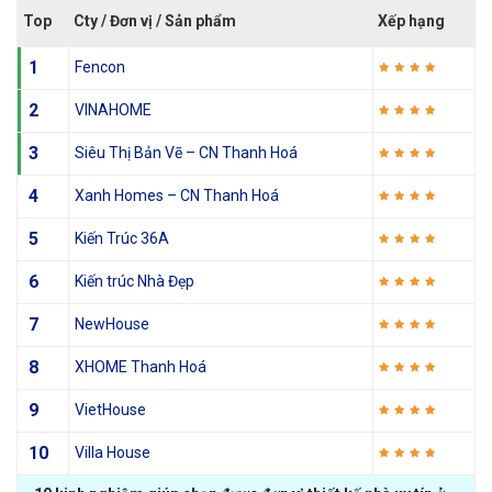
Top
Cty / Đơn vị / Sản phẩm
Xếp hạng
1
Fencon
2
VINAHOME
3
Siêu Thị Bản Vẽ – CN Thanh Hoá
4
Xanh Homes – CN Thanh Hoá
5
Kiến Trúc 36A
6
Kiến trúc Nhà Đẹp
7
NewHouse
8
XHOME Thanh Hoá
9
VietHouse
10
Villa House