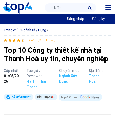
Đăng nhập
Đăng ký
Trang chủ
/
Ngành Xây Dựng
/
4.4/5 - (32 bình chọn)
Top 10 Công ty thiết kế nhà tại
Thanh Hoá uy tín, chuyên nghiệp
Cập nhật
Tác giả /
Chuyên mục
Địa điểm
01/05/20
Reviewer
Ngành Xây
Thanh
26
Hà Thị Thái
Dựng
Hóa
Thanh
topAZ trên
ĐÃ KIỂM DUYỆT
BÌNH LUẬN (
0
)