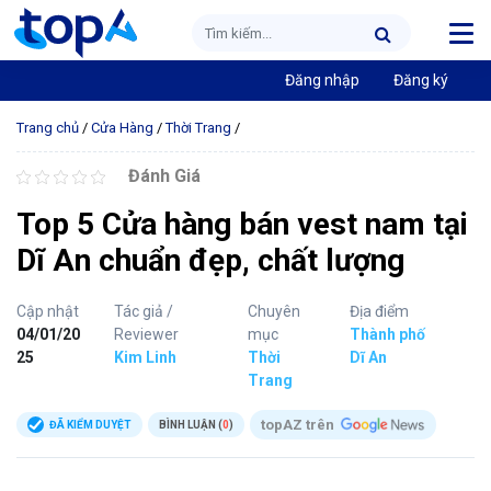
Đăng nhập
Đăng ký
Trang chủ
/
Cửa Hàng
/
Thời Trang
/
Đánh Giá
Top 5 Cửa hàng bán vest nam tại
Dĩ An chuẩn đẹp, chất lượng
Cập nhật
Tác giả /
Chuyên
Địa điểm
04/01/20
Reviewer
mục
Thành phố
25
Kim Linh
Thời
Dĩ An
Trang
topAZ trên
ĐÃ KIỂM DUYỆT
BÌNH LUẬN (
0
)