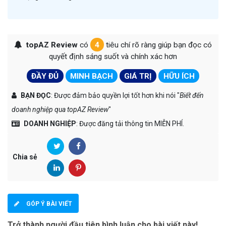
topAZ Review
có
4
tiêu chí rõ ràng giúp bạn đọc có
quyết định sáng suốt và chính xác hơn
ĐẦY ĐỦ
MINH BẠCH
GIÁ TRỊ
HỮU ÍCH
BẠN ĐỌC
: Được đảm bảo quyền lợi tốt hơn khi nói "
Biết đến
doanh nghiệp qua topAZ Review
"
DOANH NGHIỆP
: Được đăng tải thông tin MIỄN PHÍ.
Chia sẻ
GÓP Ý BÀI VIẾT
Trở thành người đầu tiên bình luận cho bài viết này!