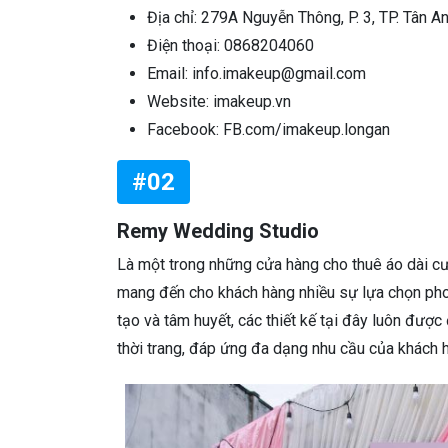
Địa chỉ: 279A Nguyễn Thông, P. 3, TP. Tân A
Điện thoại: 0868204060
Email: info.imakeup@gmail.com
Website: imakeup.vn
Facebook: FB.com/imakeup.longan
#02
Remy Wedding Studio
Là một trong những cửa hàng cho thuê áo dài cư
mang đến cho khách hàng nhiều sự lựa chọn phon
tạo và tâm huyết, các thiết kế tại đây luôn đượ
thời trang, đáp ứng đa dạng nhu cầu của khách h