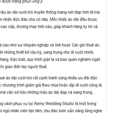
n được trang phục ưng ý
u áo dài cưới hỏi truyền thống mang nét đẹp tinh tế mà
iểm nhấn độc đáo cho cô dâu. Mỗi chiếc áo dài đều được
u cao cấp, đường may tinh xảo, giúp khách hàng tự tin và
cao nhờ sự chuyên nghiệp và linh hoạt. Các gói thuê áo
 những thiết kế cầu kỳ, sang trọng cho lễ cưới chính,
 hàng. Đặc biệt, quy trình giặt là và bảo quản nghiêm ngặt
i giao đến tay người thuê.
 áo dài cưới hỏi rất cạnh tranh cùng nhiều ưu đãi đặc
ác chương trình giảm giá theo mùa hoặc dịp lễ cưới cũng là
hí mà vẫn sở hữu những mẫu áo dài đẹp và sang trọng.
ng cách phục vụ tại Remy Wedding Studio là một trong
ội ngũ nhân viên tận tâm, chu đáo luôn sẵn sàng lắng nghe