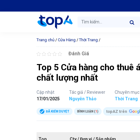
Trang chủ
/
Cửa Hàng
/
Thời Trang
/
Đánh Giá
Top 5 Cửa hàng cho thuê áo
chất lượng nhất
Cập nhật
Tác giả / Reviewer
Chuyên mục
17/01/2025
Nguyễn Thảo
Thời Trang
topAZ trên
ĐÃ KIỂM DUYỆT
BÌNH LUẬN (
1
)
Top
Cty / Đơn vị / Sản phẩm