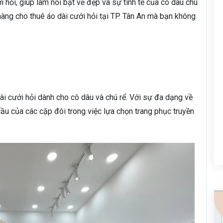
i hỏi, giúp làm nổi bật vẻ đẹp và sự tinh tế của cô dâu chú
hàng cho thuê áo dài cưới hỏi tại TP. Tân An mà bạn không
i cưới hỏi dành cho cô dâu và chú rể. Với sự đa dạng về
u của các cặp đôi trong việc lựa chọn trang phục truyền