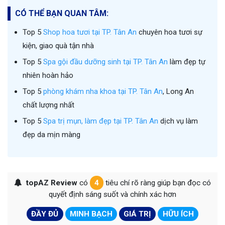
CÓ THỂ BẠN QUAN TÂM:
Top 5
Shop hoa tươi tại TP. Tân An
chuyên hoa tươi sự
kiện, giao quà tận nhà
Top 5
Spa gội đầu dưỡng sinh tại TP. Tân An
làm đẹp tự
nhiên hoàn hảo
Top 5
phòng khám nha khoa tại TP. Tân An
, Long An
chất lượng nhất
Top 5
Spa trị mụn, làm đẹp tại TP. Tân An
dịch vụ làm
đẹp da mịn màng
topAZ Review
có
4
tiêu chí rõ ràng giúp bạn đọc có
quyết định sáng suốt và chính xác hơn
ĐẦY ĐỦ
MINH BẠCH
GIÁ TRỊ
HỮU ÍCH