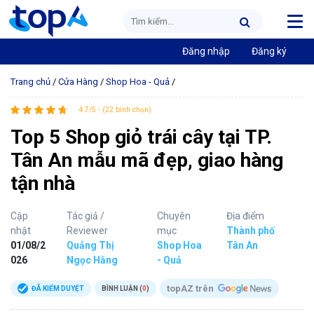
Đăng nhập
Đăng ký
Trang chủ
/
Cửa Hàng
/
Shop Hoa - Quả
/
4.7/5 - (22 bình chọn)
Top 5 Shop giỏ trái cây tại TP.
Tân An mẫu mã đẹp, giao hàng
tận nhà
Cập
Tác giả /
Chuyên
Địa điểm
nhật
Reviewer
mục
Thành phố
01/08/2
Quảng Thị
Shop Hoa
Tân An
026
Ngọc Hằng
- Quả
topAZ trên
ĐÃ KIỂM DUYỆT
BÌNH LUẬN (
0
)