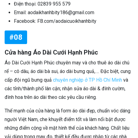
Điện thoại: 02839 955 579
Email: aodaikhanhbity186@gmail.com
Facebook: FB.com/aodaicuoikhanhbity
#08
Cửa hàng Áo Dài Cưới Hạnh Phúc
Áo Dài Cưới Hạnh Phúc chuyên may và cho thuê áo dài chú
rể – cô dâu, áo dài bà sui, áo dài bưng quả,…. Đặc biệt, cung
cấp đội ngũ bưng quả
chuyên nghiệp ở TP Hồ Chí Minh
và
các tỉnh/thành phố lân cận; nhận sửa áo dài & đính cườm,
đính hoa trên áo dài theo các yêu cầu riêng.
Thế mạnh của cửa hàng là form áo dài đẹp, chuẩn vóc dáng
người Việt Nam, che khuyết điểm tốt và làm nổi bật được
những điểm cộng về mặt hình thể của khách hàng. Chất liệu
vải dùng trong may đo, thiết kế đều được nhập từ các nhà