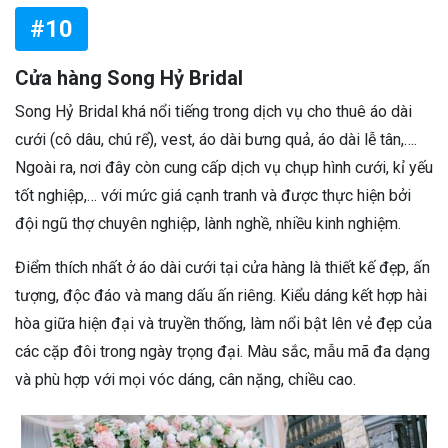
#10
Cửa hàng Song Hỷ Bridal
Song Hỷ Bridal khá nổi tiếng trong dịch vụ cho thuê áo dài
cưới (cô dâu, chú rể), vest, áo dài bưng quả, áo dài lễ tân,….
Ngoài ra, nơi đây còn cung cấp dịch vụ chụp hình cưới, kỉ yếu
tốt nghiệp,… với mức giá cạnh tranh và được thực hiện bởi
đội ngũ thợ chuyên nghiệp, lành nghề, nhiều kinh nghiệm.
Điểm thích nhất ở áo dài cưới tại cửa hàng là thiết kế đẹp, ấn
tượng, độc đáo và mang dấu ấn riêng. Kiểu dáng kết hợp hài
hòa giữa hiện đại và truyền thống, làm nổi bật lên vẻ đẹp của
các cặp đôi trong ngày trọng đại. Màu sắc, mẫu mã đa dạng
và phù hợp với mọi vóc dáng, cân nặng, chiều cao.