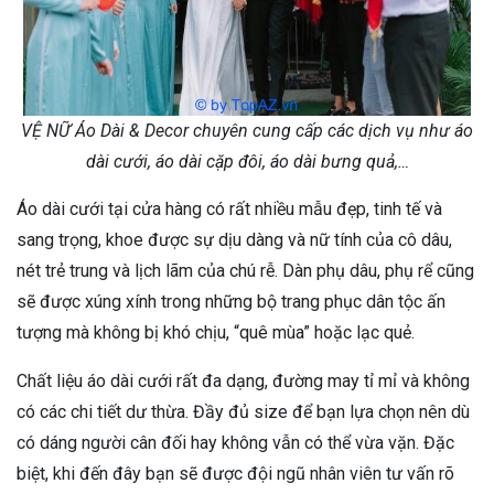
VỆ NỮ Áo Dài & Decor chuyên cung cấp các dịch vụ như áo
dài cưới, áo dài cặp đôi, áo dài bưng quả,…
Áo dài cưới tại cửa hàng có rất nhiều mẫu đẹp, tinh tế và
sang trọng, khoe được sự dịu dàng và nữ tính của cô dâu,
nét trẻ trung và lịch lãm của chú rễ. Dàn phụ dâu, phụ rể cũng
sẽ được xúng xính trong những bộ trang phục dân tộc ấn
tượng mà không bị khó chịu, “quê mùa” hoặc lạc quẻ.
Chất liệu áo dài cưới rất đa dạng, đường may tỉ mỉ và không
có các chi tiết dư thừa. Đầy đủ size để bạn lựa chọn nên dù
có dáng người cân đối hay không vẫn có thể vừa vặn. Đặc
biệt, khi đến đây bạn sẽ được đội ngũ nhân viên tư vấn rõ