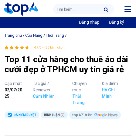
Đăng nhập
Đăng ký
Trang chủ
/
Cửa Hàng
/
Thời Trang
/
4.7/5 - (56 bình chọn)
Top 11 cửa hàng cho thuê áo dài
cưới đẹp ở TPHCM uy tín giá rẻ
Cập nhật
Tác giả /
Chuyên
Địa điểm
02/07/20
Reviewer
mục
Hồ Chí
25
Cẩm Nhiên
Thời
Minh
Trang
topAZ trên
ĐÃ KIỂM DUYỆT
BÌNH LUẬN (
0
)