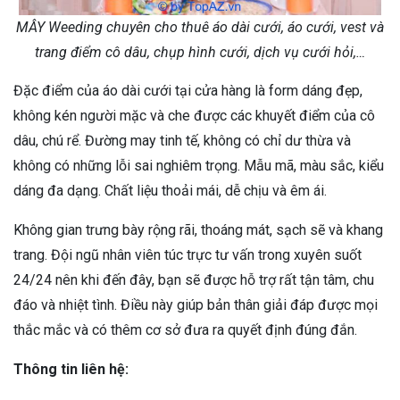
MÂY Weeding chuyên cho thuê áo dài cưới, áo cưới, vest và
trang điểm cô dâu, chụp hình cưới, dịch vụ cưới hỏi,…
Đặc điểm của áo dài cưới tại cửa hàng là form dáng đẹp,
không kén người mặc và che được các khuyết điểm của cô
dâu, chú rể. Đường may tinh tế, không có chỉ dư thừa và
không có những lỗi sai nghiêm trọng. Mẫu mã, màu sắc, kiểu
dáng đa dạng. Chất liệu thoải mái, dễ chịu và êm ái.
Không gian trưng bày rộng rãi, thoáng mát, sạch sẽ và khang
trang. Đội ngũ nhân viên túc trực tư vấn trong xuyên suốt
24/24 nên khi đến đây, bạn sẽ được hỗ trợ rất tận tâm, chu
đáo và nhiệt tình. Điều này giúp bản thân giải đáp được mọi
thắc mắc và có thêm cơ sở đưa ra quyết định đúng đắn.
Thông tin liên hệ: