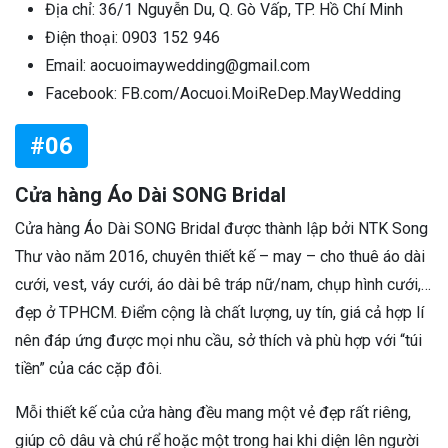
Địa chỉ: 36/1 Nguyễn Du, Q. Gò Vấp, TP. Hồ Chí Minh
Điện thoại: 0903 152 946
Email: aocuoimaywedding@gmail.com
Facebook: FB.com/Aocuoi.MoiReDep.MayWedding
#06
Cửa hàng Áo Dài SONG Bridal
Cửa hàng Áo Dài SONG Bridal được thành lập bởi NTK Song
Thư vào năm 2016, chuyên thiết kế – may – cho thuê áo dài
cưới, vest, váy cưới, áo dài bê tráp nữ/nam, chụp hình cưới,…
đẹp ở TPHCM. Điểm cộng là chất lượng, uy tín, giá cả hợp lí
nên đáp ứng được mọi nhu cầu, sở thích và phù hợp với “túi
tiền” của các cặp đôi.
Mỗi thiết kế của cửa hàng đều mang một vẻ đẹp rất riêng,
giúp cô dâu và chú rể hoặc một trong hai khi diện lên người