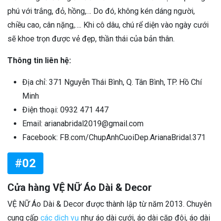
phú với trắng, đỏ, hồng,… Do đó, không kén dáng người,
chiều cao, cân nặng,…. Khi cô dâu, chú rể diện vào ngày cưới
sẽ khoe trọn được vẻ đẹp, thần thái của bản thân.
Thông tin liên hệ:
Địa chỉ: 371 Nguyễn Thái Bình, Q. Tân Bình, TP. Hồ Chí
Minh
Điện thoại: 0932 471 447
Email: arianabridal2019@gmail.com
Facebook: FB.com/ChupAnhCuoiDep.ArianaBridal.371
#02
Cửa hàng VỆ NỮ Áo Dài & Decor
VỆ NỮ Áo Dài & Decor được thành lập từ năm 2013. Chuyên
cung cấp
các dịch vụ
như áo dài cưới, áo dài cặp đôi, áo dài