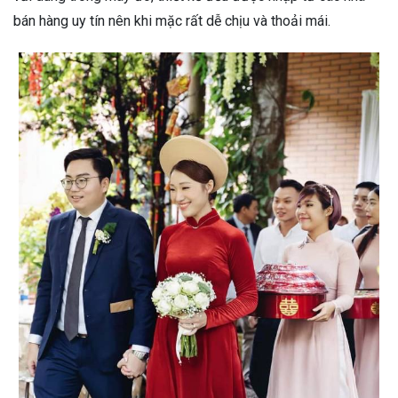
bán hàng uy tín nên khi mặc rất dễ chịu và thoải mái.