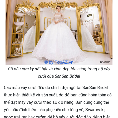
Cô dâu cực kỳ nổi bật và xinh đẹp tỏa sáng trong bộ váy
cưới của SanSan Bridal
Các mẫu váy cưới đều do chính đội ngũ tại SanSan Bridal
thực hiện thiết kế và sản xuất, do đó bạn cũng hoàn toàn có
thể đặt may váy cưới theo số đo riêng. Bạn cũng cũng thể
yêu cầu đính thêm các phụ kiện như lông vũ, Swarovski,
ngọc trai, ren hay cườm để bộ váy cưới độc đáo, riêng biệt.