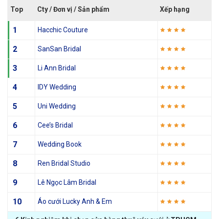
Top
Cty / Đơn vị / Sản phẩm
Xếp hạng
1
Hacchic Couture
2
SanSan Bridal
3
Li Ann Bridal
4
IDY Wedding
5
Uni Wedding
6
Cee’s Bridal
7
Wedding Book
8
Ren Bridal Studio
9
Lê Ngọc Lâm Bridal
10
Áo cưới Lucky Anh & Em