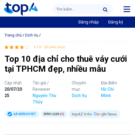
Đăng nhập
Đăng ký
Trang chủ
/
Dịch Vụ
/
4.1/5 - (55 bình chọn)
Top 10 địa chỉ cho thuê váy cưới
tại TPHCM đẹp, nhiều mẫu
Cập nhật
Tác giả /
Chuyên
Địa điểm
20/07/20
Reviewer
mục
Hồ Chí
25
Nguyễn Thu
Dịch Vụ
Minh
Thủy
topAZ trên
ĐÃ KIỂM DUYỆT
BÌNH LUẬN (
0
)