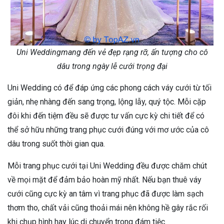
Uni Weddingmang đến vẻ đẹp rạng rỡ, ấn tượng cho cô
dâu trong ngày lễ cưới trọng đại
Uni Wedding có để đáp ứng các phong cách váy cưới từ tối
giản, nhẹ nhàng đến sang trọng, lộng lẫy, quý tộc. Mỗi cặp
đôi khi đến tiệm đều sẽ được tư vấn cực kỳ chi tiết để có
thể sở hữu những trang phục cưới đúng với mơ ước của cô
dâu trong suốt thời gian qua.
Mỗi trang phục cưới tại Uni Wedding đều được chăm chút
về mọi mặt để đảm bảo hoàn mỹ nhất. Nếu bạn thuê váy
cưới cũng cực kỳ an tâm vì trang phục đã được làm sạch
thơm tho, chất vải cũng thoải mái nên không hề gây rắc rối
khi chụp hình hay lúc di chuyển trong đám tiệc.