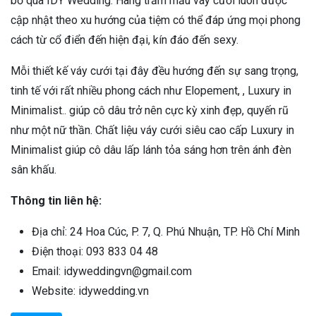
bỏ qua IDY Wedding. Hàng trăm mẫu váy cưới luôn được
cập nhật theo xu hướng của tiệm có thể đáp ứng mọi phong
cách từ cổ điển đến hiện đại, kín đáo đến sexy.
Mỗi thiết kế váy cưới tại đây đều hướng đến sự sang trọng,
tinh tế với rất nhiều phong cách như Elopement, , Luxury in
Minimalist.. giúp cô dâu trở nên cực kỳ xinh đẹp, quyến rũ
như một nữ thần. Chất liệu váy cưới siêu cao cấp Luxury in
Minimalist giúp cô dâu lấp lánh tỏa sáng hơn trên ánh đèn
sân khấu.
Thông tin liên hệ:
Địa chỉ: 24 Hoa Cúc, P. 7, Q. Phú Nhuận, TP. Hồ Chí Minh
Điện thoại: 093 833 04 48
Email: idyweddingvn@gmail.com
Website: idywedding.vn