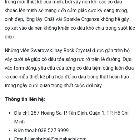
trong mỗi thiết kế của mình, bởi vậy nên khi các cô dâu
khoác lên mình sẽ mang đến cảm giác cực kỳ sang trọng,
xinh đẹp, lộng lẫy. Chất vải Sparkle Organza không hề gây
cọ xát vào da nên không khiến cô dâu khó chịu trong suốt lúc
diện.
Những viên Swarovski hay Rock Crystal được gắn trên bộ
váy cưới sẽ giúp cô dâu tỏa sáng rực rỡ trên lễ đường. Dựa
vào form dáng, yêu cầu của từng cô dâu tiệm cũng luôn đưa
ra các mẫu thiết kế phù hợp để cô dâu trông thật hoàn hảo
trong ngày cưới quan trọng nhất cuộc đời này.
Thông tin liên hệ:
Địa chỉ: 287 Hoàng Sa, P. Tân Định, Quận 1, TP. Hồ Chí
Minh
Điện thoại: 038 527 9999
Email: liannbridal@nupakachi.com