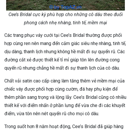
Cee’s Bridal cực kỳ phù hợp cho những cô dâu theo đuổi
phong cách nhẹ nhàng, tinh tế, mềm mại
Các trang phục váy cưới tại Cee’s Bridal thường được phối
hợp cùng ren nên mang đến cảm giác siêu nhẹ nhàng, tinh tế,
dịu dàng, thanh lịch nhưng không hề mất đi sự quyến rũ. Các
đường cắt xẻ được thiết kế tỉ mỉ giúp tôn lên đường cong
quyến rũ nhưng chẳng hề mất đi sự thanh lịch của cô dâu.
Chất vải satin cao cấp càng làm tăng thêm vẻ mềm mại của
chiếc váy được phối hợp cùng cườm, đá hay phụ kiện để
thêm phần sang trọng và lộng lẫy. Cee’s Bridal cũng có nhiều
thiết kế với điểm nhấn ở phần lưng để vừa che đi các khuyết
điểm, vừa tôn nên nét quyến rũ cho mọi cô dâu.
Trong suốt hơn 8 năm hoạt động, Cee’s Bridal đã giúp hàng