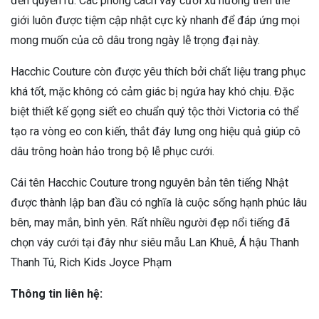
đến quyến rũ. Các phong cách váy cưới xu hướng trên thế
giới luôn được tiệm cập nhật cực kỳ nhanh để đáp ứng mọi
mong muốn của cô dâu trong ngày lễ trọng đại này.
Hacchic Couture còn được yêu thích bởi chất liệu trang phục
khá tốt, mặc không có cảm giác bị ngứa hay khó chịu. Đặc
biệt thiết kế gọng siết eo chuẩn quý tộc thời Victoria có thể
tạo ra vòng eo con kiến, thắt đáy lưng ong hiệu quả giúp cô
dâu trông hoàn hảo trong bộ lễ phục cưới.
Cái tên Hacchic Couture trong nguyên bản tên tiếng Nhật
được thành lập ban đầu có nghĩa là cuộc sống hạnh phúc lâu
bên, may mắn, bình yên. Rất nhiều người đẹp nổi tiếng đã
chọn váy cưới tại đây như siêu mẫu Lan Khuê, Á hậu Thanh
Thanh Tú, Rich Kids Joyce Phạm
Thông tin liên hệ: