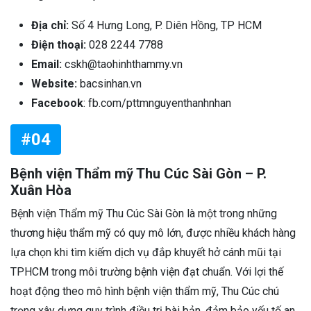
Địa chỉ:
Số 4 Hưng Long, P. Diên Hồng, TP HCM
Điện thoại:
028 2244 7788
Email:
cskh@taohinhthammy.vn
Website:
bacsinhan.vn
Facebook
: fb.com/pttmnguyenthanhnhan
#04
Bệnh viện Thẩm mỹ Thu Cúc Sài Gòn – P.
Xuân Hòa
Bệnh viện Thẩm mỹ Thu Cúc Sài Gòn là một trong những
thương hiệu thẩm mỹ có quy mô lớn, được nhiều khách hàng
lựa chọn khi tìm kiếm dịch vụ đắp khuyết hở cánh mũi tại
TPHCM trong môi trường bệnh viện đạt chuẩn. Với lợi thế
hoạt động theo mô hình bệnh viện thẩm mỹ, Thu Cúc chú
trọng xây dựng quy trình điều trị bài bản, đảm bảo yếu tố an