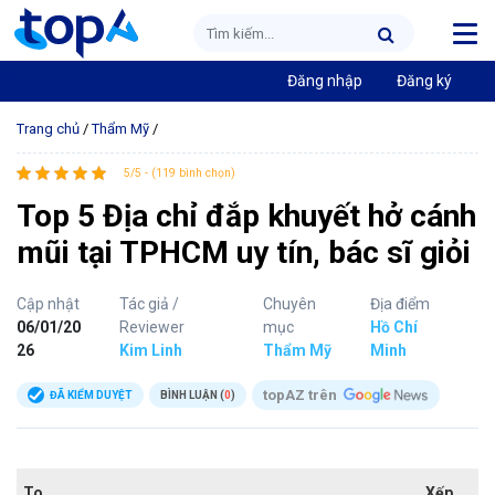
Đăng nhập
Đăng ký
Trang chủ
/
Thẩm Mỹ
/
5/5 - (119 bình chọn)
Top 5 Địa chỉ đắp khuyết hở cánh
mũi tại TPHCM uy tín, bác sĩ giỏi
Cập nhật
Tác giả /
Chuyên
Địa điểm
06/01/20
Reviewer
mục
Hồ Chí
26
Kim Linh
Thẩm Mỹ
Minh
topAZ trên
ĐÃ KIỂM DUYỆT
BÌNH LUẬN (
0
)
To
Xếp