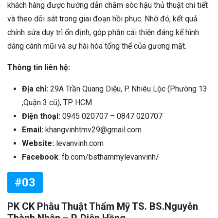
khách hàng được hướng dẫn chăm sóc hậu thủ thuật chi tiết
và theo dõi sát trong giai đoạn hồi phục. Nhờ đó, kết quả
chỉnh sửa duy trì ổn định, góp phần cải thiện đáng kể hình
dáng cánh mũi và sự hài hòa tổng thể của gương mặt.
Thông tin liên hệ:
Địa chỉ:
29A Trần Quang Diệu, P. Nhiêu Lộc (Phường 13
,Quận 3 cũ), TP HCM
Điện thoại:
0945 020707 – 0847 020707
Email:
khangvinhtmv29@gmail.com
Website:
levanvinh.com
Facebook
: fb.com/bsthammylevanvinh/
#03
PK CK Phẫu Thuật Thẩm Mỹ TS. BS.Nguyễn
Thành Nhân – P. Diên Hồng