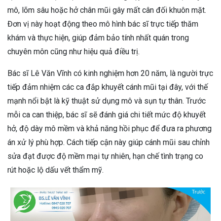
mô, lõm sâu hoặc hở chân mũi gây mất cân đối khuôn mặt.
Đơn vị này hoạt động theo mô hình bác sĩ trực tiếp thăm
khám và thực hiện, giúp đảm bảo tính nhất quán trong
chuyên môn cũng như hiệu quả điều trị.
Bác sĩ Lê Văn Vĩnh có kinh nghiệm hơn 20 năm, là người trực
tiếp đảm nhiệm các ca đắp khuyết cánh mũi tại đây, với thế
mạnh nổi bật là kỹ thuật sử dụng mô và sụn tự thân. Trước
mỗi ca can thiệp, bác sĩ sẽ đánh giá chi tiết mức độ khuyết
hở, độ dày mô mềm và khả năng hồi phục để đưa ra phương
án xử lý phù hợp. Cách tiếp cận này giúp cánh mũi sau chỉnh
sửa đạt được độ mềm mại tự nhiên, hạn chế tình trạng co
rút hoặc lộ dấu vết thẩm mỹ.