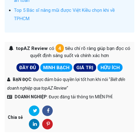
an toàn
Top 5 Bác sĩ nâng mũi được Việt Kiều chọn khi về
TPHCM
topAZ Review
có
4
tiêu chí rõ ràng giúp bạn đọc có
quyết định sáng suốt và chính xác hơn
ĐẦY ĐỦ
MINH BẠCH
GIÁ TRỊ
HỮU ÍCH
BẠN ĐỌC
: Được đảm bảo quyền lợi tốt hơn khi nói "
Biết đến
doanh nghiệp qua topAZ Review
"
DOANH NGHIỆP
: Được đăng tải thông tin MIỄN PHÍ.
Chia sẻ