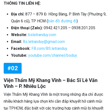
THÔNG TIN LIÊN HỆ:
Địa chỉ:
877 – 879 Đ. Hồng Bàng, P. Bình Tây (Phường 9,
Quận 6 cũ), TP HCM (
bản đồ đường đi
)
Điện thoại (Zalo):
0942.421.205 – 0938.201.205
Website:
bsletranduy.com
Email:
Bs.letranduy@gmail.com
Facebook:
FB.com/BS.letranduy
Youtube:
youtube.com/channel/bsduy
#02
Viện Thẩm Mỹ Khang Vĩnh – Bác Sĩ Lê Văn
Vĩnh – P. Nhiêu Lộc
Viện Thẩm Mỹ Khang Vĩnh là một trong những địa chỉ được
nhiều khách hàng lựa chọn khi cần đắp khuyết hở cánh mũi
tại TPHCM, đặc biệt với các trường hợp cánh mũi bị khuyết