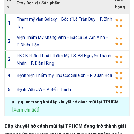
Cty / Đơn vị / Sản phẩm
p
hạng
Thẩm mỹ viện Galaxy – Bác sĩ Lê Trần Duy – P. Bình
1
Tây
Viện Thẩm Mỹ Khang Vĩnh – Bác Sĩ Lê Văn Vĩnh –
2
P. Nhiêu Lộc
PK CK Phẫu Thuật Thẩm Mỹ TS. BS.Nguyễn Thành
3
Nhân – P. Diên Hồng
4
Bệnh viện Thẩm mỹ Thu Cúc Sài Gòn – P. Xuân Hòa
5
Bệnh Viện JW – P. Bến Thành
Lưu ý quan trọng khi đắp khuyết hở cánh mũi tại TPHCM
[Xem chi tiết]
Đắp khuyết hở cánh mũi tại TPHCM đang trở thành giải