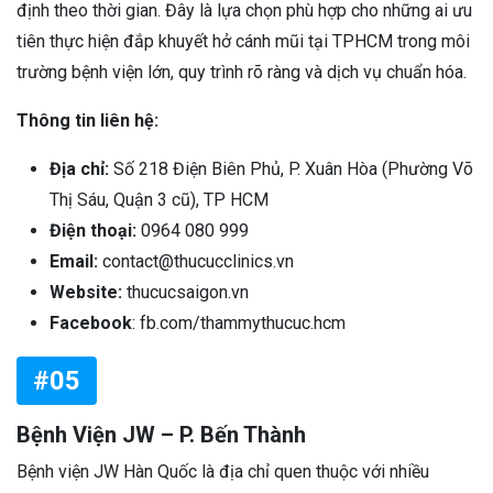
định theo thời gian. Đây là lựa chọn phù hợp cho những ai ưu
tiên thực hiện đắp khuyết hở cánh mũi tại TPHCM trong môi
trường bệnh viện lớn, quy trình rõ ràng và dịch vụ chuẩn hóa.
Thông tin liên hệ:
Địa chỉ:
Số 218 Điện Biên Phủ, P. Xuân Hòa (Phường Võ
Thị Sáu, Quận 3 cũ), TP HCM
Điện thoại:
0964 080 999
Email:
contact@thucucclinics.vn
Website:
thucucsaigon.vn
Facebook
: fb.com/thammythucuc.hcm
#05
Bệnh Viện JW – P. Bến Thành
Bệnh viện JW Hàn Quốc là địa chỉ quen thuộc với nhiều