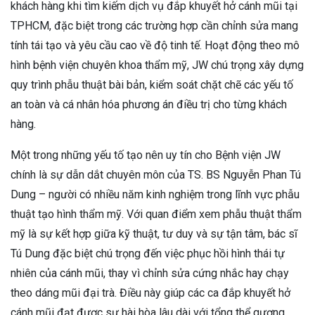
khách hàng khi tìm kiếm dịch vụ đắp khuyết hở cánh mũi tại
TPHCM, đặc biệt trong các trường hợp cần chỉnh sửa mang
tính tái tạo và yêu cầu cao về độ tinh tế. Hoạt động theo mô
hình bệnh viện chuyên khoa thẩm mỹ, JW chú trọng xây dựng
quy trình phẫu thuật bài bản, kiểm soát chặt chẽ các yếu tố
an toàn và cá nhân hóa phương án điều trị cho từng khách
hàng.
Một trong những yếu tố tạo nên uy tín cho Bệnh viện JW
chính là sự dẫn dắt chuyên môn của TS. BS Nguyễn Phan Tú
Dung – người có nhiều năm kinh nghiệm trong lĩnh vực phẫu
thuật tạo hình thẩm mỹ. Với quan điểm xem phẫu thuật thẩm
mỹ là sự kết hợp giữa kỹ thuật, tư duy và sự tận tâm, bác sĩ
Tú Dung đặc biệt chú trọng đến việc phục hồi hình thái tự
nhiên của cánh mũi, thay vì chỉnh sửa cứng nhắc hay chạy
theo dáng mũi đại trà. Điều này giúp các ca đắp khuyết hở
cánh mũi đạt được sự hài hòa lâu dài với tổng thể gương