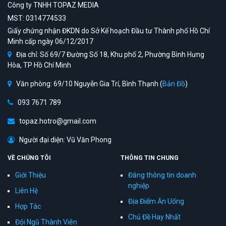
Công ty TNHH TOPAZ MEDIA
MST: 0314774533
Giấy chứng nhận ĐKDN do Sở Kế hoạch Đầu tư Thành phố Hồ Chí
Minh cấp ngày 06/12/2017
Địa chỉ: Số 69/7 Đường Số 18, Khu phố 2, Phường Bình Hưng
Hòa, TP Hồ Chí Minh
Văn phòng: 69/10 Nguyễn Gia Trí, Bình Thạnh (
Bản Đồ
)
093 7671 789
topaz.hotro@gmail.com
Người đại diện: Vũ Văn Phong
VỀ CHÚNG TÔI
THÔNG TIN CHUNG
Giới Thiệu
Đăng thông tin doanh
nghiệp
Liên Hệ
Địa Điểm Ăn Uống
Hợp Tác
Chủ Đề Hay Nhất
Đội Ngũ Thành Viên