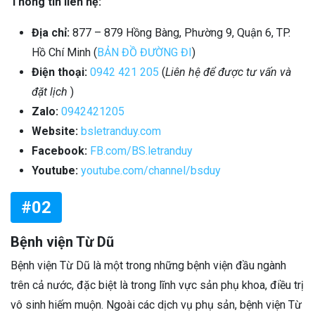
Thông tin liên hệ:
Địa chỉ:
877 – 879 Hồng Bàng, Phường 9, Quận 6
, TP.
Hồ Chí Minh (
BẢN ĐỒ ĐƯỜNG ĐI
)
Điện thoại:
0942 421 205
(
Liên hệ để được tư vấn và
đặt lịch
)
Zalo:
0942421205
Website:
bsletranduy.com
Facebook:
FB.com/BS.letranduy
Youtube:
youtube.com/channel/bsduy
#02
Bệnh viện Từ Dũ
Bệnh viện Từ Dũ là một trong những bệnh viện đầu ngành
trên cả nước, đặc biệt là trong lĩnh vực sản phụ khoa, điều trị
vô sinh hiếm muộn. Ngoài các dịch vụ phụ sản, bệnh viện Từ