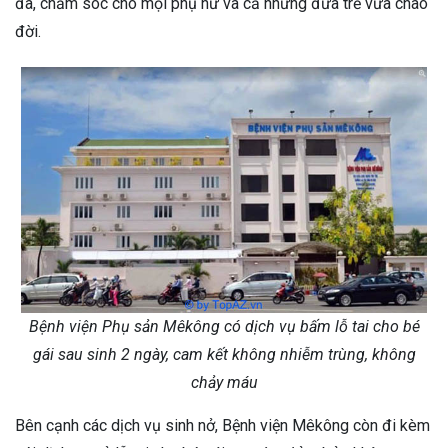
đa, chăm sóc cho mọi phụ nữ và cả những đứa trẻ vừa chào
đời.
Bệnh viện Phụ sản Mêkông có dịch vụ bấm lỗ tai cho bé
gái sau sinh 2 ngày, cam kết không nhiễm trùng, không
chảy máu
Bên cạnh các dịch vụ sinh nở, Bệnh viện Mêkông còn đi kèm