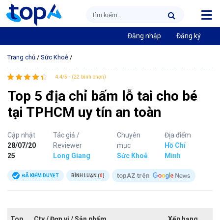
Đăng nhập
Đăng ký
Trang chủ
/
Sức Khoẻ
/
4.4/5 - (22 bình chọn)
Top 5 địa chỉ bấm lỗ tai cho bé
tại TPHCM uy tín an toàn
Cập nhật
Tác giả /
Chuyên
Địa điểm
28/07/20
Reviewer
mục
Hồ Chí
25
Long Giang
Sức Khoẻ
Minh
topAZ trên
ĐÃ KIỂM DUYỆT
BÌNH LUẬN (
0
)
Top
Cty / Đơn vị / Sản phẩm
Xếp hạng