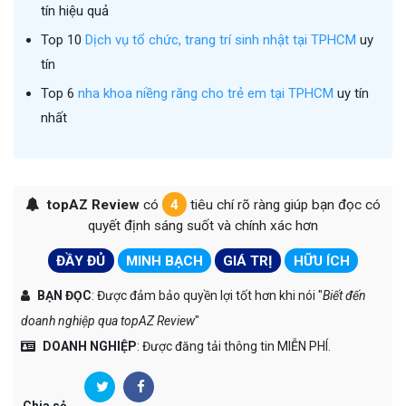
tín hiệu quả
Top 10
Dịch vụ tổ chức, trang trí sinh nhật tại TPHCM
uy
tín
Top 6
nha khoa niềng răng cho trẻ em tại TPHCM
uy tín
nhất
topAZ Review
có
4
tiêu chí rõ ràng giúp bạn đọc có
quyết định sáng suốt và chính xác hơn
ĐẦY ĐỦ
MINH BẠCH
GIÁ TRỊ
HỮU ÍCH
BẠN ĐỌC
: Được đảm bảo quyền lợi tốt hơn khi nói "
Biết đến
doanh nghiệp qua topAZ Review
"
DOANH NGHIỆP
: Được đăng tải thông tin MIỄN PHÍ.
Chia sẻ