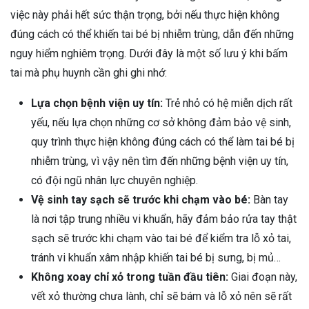
việc này phải hết sức thận trọng, bởi nếu thực hiện không
đúng cách có thể khiến tai bé bị nhiễm trùng, dẫn đến những
nguy hiểm nghiêm trọng. Dưới đây là một số lưu ý khi bấm
tai mà phụ huynh cần ghi ghi nhớ:
Lựa chọn bệnh viện uy tín:
Trẻ nhỏ có hệ miễn dịch rất
yếu, nếu lựa chọn những cơ sở không đảm bảo vệ sinh,
quy trình thực hiện không đúng cách có thể làm tai bé bị
nhiễm trùng, vì vậy nên tìm đến những bệnh viện uy tín,
có đội ngũ nhân lực chuyên nghiệp.
Vệ sinh tay sạch sẽ trước khi chạm vào bé:
Bàn tay
là nơi tập trung nhiều vi khuẩn, hãy đảm bảo rửa tay thật
sạch sẽ trước khi chạm vào tai bé để kiểm tra lỗ xỏ tai,
tránh vi khuẩn xâm nhập khiến tai bé bị sưng, bị mủ…
Không xoay chỉ xỏ trong tuần đầu tiên:
Giai đoạn này,
vết xỏ thường chưa lành, chỉ sẽ bám và lỗ xỏ nên sẽ rất