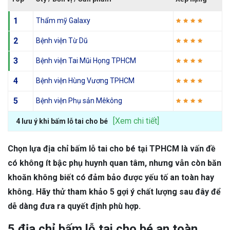
1
Thẩm mỹ Galaxy
2
Bệnh viện Từ Dũ
3
Bệnh viện Tai Mũi Họng TPHCM
4
Bệnh viện Hùng Vương TPHCM
5
Bệnh viện Phụ sản Mêkông
[Xem chi tiết]
4 lưu ý khi bấm lỗ tai cho bé
Chọn lựa địa chỉ bấm lỗ tai cho bé tại TPHCM là vấn đề
có không ít bậc phụ huynh quan tâm, nhưng vẫn còn băn
khoăn không biết có đảm bảo được yếu tố an toàn hay
không. Hãy thử tham khảo 5 gợi ý chất lượng sau đây để
dễ dàng đưa ra quyết định phù hợp.
5 địa chỉ bấm lỗ tai cho bé an toàn