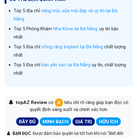
Top 5 địa chỉ
nâng mũi, sửa mũi đẹp và uy tín tại Đà
Nẵng
Top 5 Phòng Khám
Nha Khoa tại Đà Nẵng
: uy tín bậc
nhất
Top 5 Địa chỉ
trồng răng Implant tại Đà Nẵng
chất lượng
nhất
Top 5 Địa chỉ
bán yến sào tại Đà Nẵng
uy tín, chất lượng
nhất
topAZ Review
có
4
tiêu chí rõ ràng giúp bạn đọc có
quyết định sáng suốt và chính xác hơn
ĐẦY ĐỦ
MINH BẠCH
GIÁ TRỊ
HỮU ÍCH
BẠN ĐỌC
: Được đảm bảo quyền lợi tốt hơn khi nói "
Biết đến