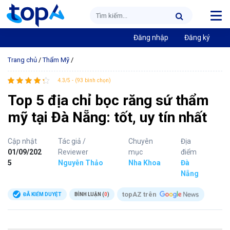
Đăng nhập
Đăng ký
Trang chủ
/
Thẩm Mỹ
/
4.3/5 - (93 bình chọn)
Top 5 địa chỉ bọc răng sứ thẩm
mỹ tại Đà Nẵng: tốt, uy tín nhất
Cập nhật
Tác giả /
Chuyên
Địa
01/09/202
Reviewer
mục
điểm
5
Nguyễn Thảo
Nha Khoa
Đà
Nẵng
topAZ trên
ĐÃ KIỂM DUYỆT
BÌNH LUẬN (
0
)