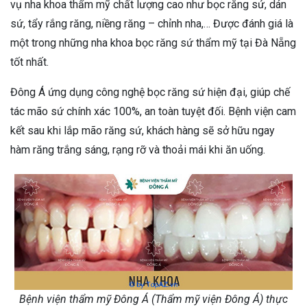
vụ nha khoa thẩm mỹ chất lượng cao như bọc răng sứ, dán
sứ, tẩy rắng răng, niềng răng – chỉnh nha,… Được đánh giá là
một trong những nha khoa bọc răng sứ thẩm mỹ tại Đà Nẵng
tốt nhất.
Đông Á ứng dụng công nghệ bọc răng sứ hiện đại, giúp chế
tác mão sứ chính xác 100%, an toàn tuyệt đối. Bệnh viện cam
kết sau khi lắp mão răng sứ, khách hàng sẽ sở hữu ngay
hàm răng trắng sáng, rạng rỡ và thoải mái khi ăn uống.
Bệnh viện thẩm mỹ Đông Á (Thẩm mỹ viện Đông Á) thực