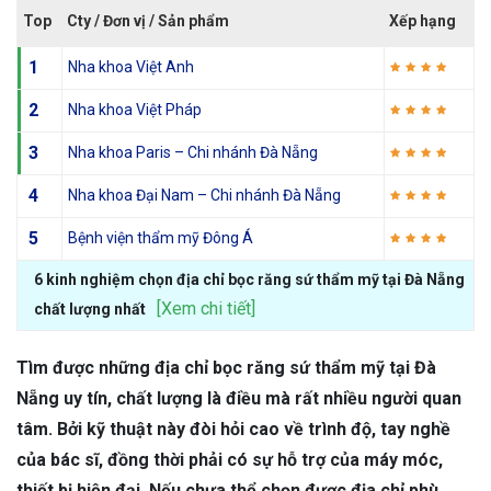
Top
Cty / Đơn vị / Sản phẩm
Xếp hạng
1
Nha khoa Việt Anh
2
Nha khoa Việt Pháp
3
Nha khoa Paris – Chi nhánh Đà Nẵng
4
Nha khoa Đại Nam – Chi nhánh Đà Nẵng
5
Bệnh viện thẩm mỹ Đông Á
6 kinh nghiệm chọn địa chỉ bọc răng sứ thẩm mỹ tại Đà Nẵng
[Xem chi tiết]
chất lượng nhất
Tìm được những địa chỉ bọc răng sứ thẩm mỹ tại Đà
Nẵng uy tín, chất lượng là điều mà rất nhiều người quan
tâm. Bởi kỹ thuật này đòi hỏi cao về trình độ, tay nghề
của bác sĩ, đồng thời phải có sự hỗ trợ của máy móc,
thiết bị hiện đại. Nếu chưa thể chọn được địa chỉ phù