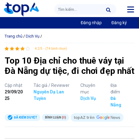
Đăng nhập
Đăng ký
Trang chủ
/
Dịch Vụ
/
4.2/5 - (74 bình chọn)
Top 10 Địa chỉ cho thuê váy tại
Đà Nẵng dự tiệc, đi chơi đẹp nhất
Cập nhật
Tác giả / Reviewer
Chuyên
Địa
29/09/20
Nguyễn Dạ Lan
mục
điểm
25
Tuyền
Dịch Vụ
Đà
Nẵng
topAZ trên
ĐÃ KIỂM DUYỆT
BÌNH LUẬN (
0
)