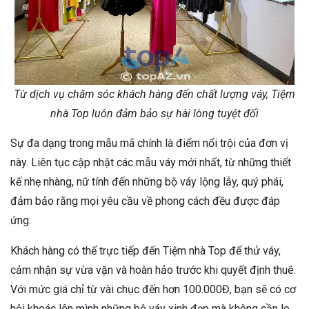
Từ dịch vụ chăm sóc khách hàng đến chất lượng váy, Tiệm
nhà Top luôn đảm bảo sự hài lòng tuyệt đối
Sự đa dạng trong mẫu mã chính là điểm nổi trội của đơn vị
này. Liên tục cập nhật các mẫu váy mới nhất, từ những thiết
kế nhẹ nhàng, nữ tính đến những bộ váy lộng lẫy, quý phái,
đảm bảo rằng mọi yêu cầu về phong cách đều được đáp
ứng.
Khách hàng có thể trực tiếp đến Tiệm nhà Top để thử váy,
cảm nhận sự vừa vặn và hoàn hảo trước khi quyết định thuê.
Với mức giá chỉ từ vài chục đến hơn 100.000Đ, bạn sẽ có cơ
hội khoác lên mình những bộ váy xinh đẹp mà không cần lo