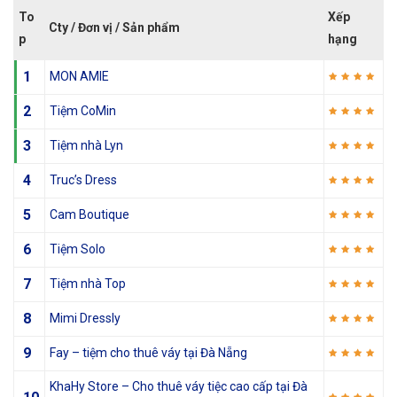
To
Xếp
Cty / Đơn vị / Sản phẩm
p
hạng
1
MON AMIE
2
Tiệm CoMin
3
Tiệm nhà Lyn
4
Truc’s Dress
5
Cam Boutique
6
Tiệm Solo
7
Tiệm nhà Top
8
Mimi Dressly
9
Fay – tiệm cho thuê váy tại Đà Nẵng
KhaHy Store – Cho thuê váy tiệc cao cấp tại Đà