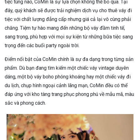
tiệc tùng nào, CoMin là sự lựa chọn không thể bỏ qua. Tại
đây, quý khách sẽ được trải nghiệm dịch vụ cho thuê váy đi
tiệc với chất lượng đẳng cấp nhưng giá cả lại vô cùng phải
chăng. Tiệm tự hào mang đến những bộ váy đầm tinh tế,
sang trọng, phù hợp với mọi sự kiện từ những bữa tiệc sang
trọng đến các buổi party ngoài trời.
Điểm nổi bật của CoMin chính là sự đa dạng trong từng sản
phẩm. Dù bạn đang tìm kiếm một chiếc váy vintage duyên
dáng, một bộ váy boho phóng khoáng hay một chiếc váy đi
du lịch, chụp hình ngoại cảnh lãng mạn, CoMin đều có thể
đáp ứng với kho tàng trang phục phong phú về mẫu mã, màu
sắc và phong cách.