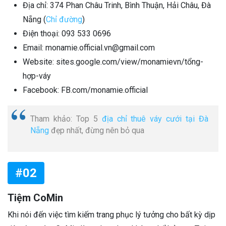
Địa chỉ: 374 Phan Châu Trinh, Bình Thuận, Hải Châu, Đà
Nẵng (
Chỉ đường
)
Điện thoại: 093 533 0696
Email: monamie.official.vn@gmail.com
Website: sites.google.com/view/monamievn/tổng-
hợp-váy
Facebook: FB.com/monamie.official
Tham khảo: Top 5
địa chỉ thuê váy cưới tại Đà
Nẵng
đẹp nhất, đừng nên bỏ qua
#02
Tiệm CoMin
Khi nói đến việc tìm kiếm trang phục lý tưởng cho bất kỳ dịp