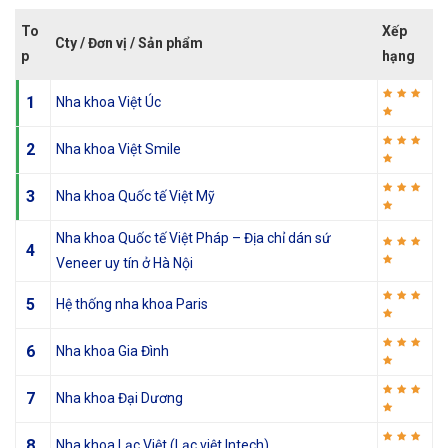
To
Xếp
Cty / Đơn vị / Sản phẩm
p
hạng
1
Nha khoa Việt Úc
2
Nha khoa Việt Smile
3
Nha khoa Quốc tế Việt Mỹ
Nha khoa Quốc tế Việt Pháp – Địa chỉ dán sứ
4
Veneer uy tín ở Hà Nội
5
Hệ thống nha khoa Paris
6
Nha khoa Gia Đình
7
Nha khoa Đại Dương
8
Nha khoa Lạc Việt (Lạc việt Intech)