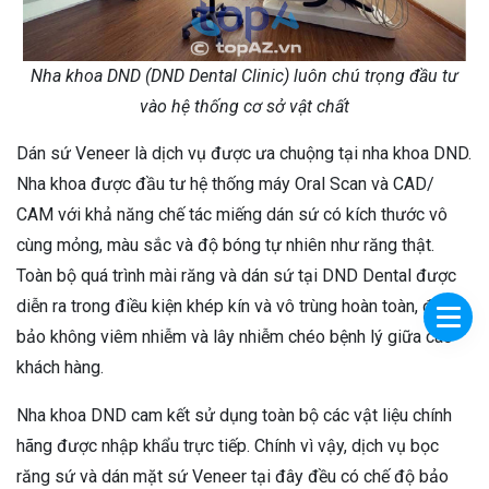
Nha khoa DND (DND Dental Clinic) luôn chú trọng đầu tư
vào hệ thống cơ sở vật chất
Dán sứ Veneer là dịch vụ được ưa chuộng tại nha khoa DND.
Nha khoa được đầu tư hệ thống máy Oral Scan và CAD/
CAM với khả năng chế tác miếng dán sứ có kích thước vô
cùng mỏng, màu sắc và độ bóng tự nhiên như răng thật.
Toàn bộ quá trình mài răng và dán sứ tại DND Dental được
diễn ra trong điều kiện khép kín và vô trùng hoàn toàn, đảm
bảo không viêm nhiễm và lây nhiễm chéo bệnh lý giữa các
khách hàng.
Nha khoa DND cam kết sử dụng toàn bộ các vật liệu chính
hãng được nhập khẩu trực tiếp. Chính vì vậy, dịch vụ bọc
răng sứ và dán mặt sứ Veneer tại đây đều có chế độ bảo