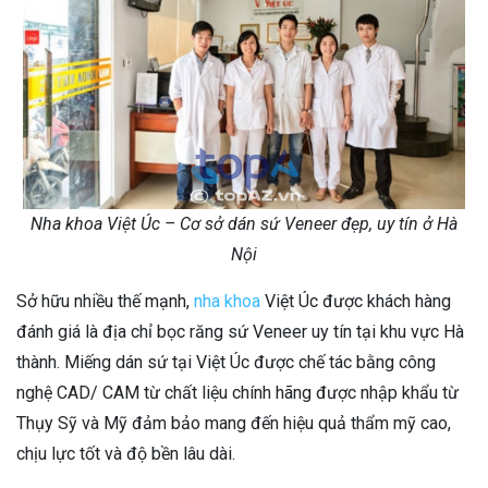
Nha khoa Việt Úc – Cơ sở dán sứ Veneer đẹp, uy tín ở Hà
Nội
Sở hữu nhiều thế mạnh,
nha khoa
Việt Úc được khách hàng
đánh giá là địa chỉ bọc răng sứ Veneer uy tín tại khu vực Hà
thành. Miếng dán sứ tại Việt Úc được chế tác bằng công
nghệ CAD/ CAM từ chất liệu chính hãng được nhập khẩu từ
Thụy Sỹ và Mỹ đảm bảo mang đến hiệu quả thẩm mỹ cao,
chịu lực tốt và độ bền lâu dài.