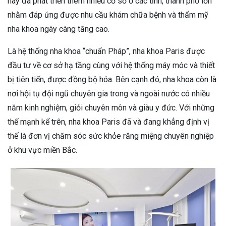
này đã phát triển thêm nhiều cơ sở ở các tỉnh, thành phố lớn
nhằm đáp ứng được nhu cầu khám chữa bệnh và thẩm mỹ
nha khoa ngày càng tăng cao.
Là hệ thống nha khoa “chuẩn Pháp”, nha khoa Paris được
đầu tư về cơ sở hạ tầng cùng với hệ thống máy móc và thiết
bị tiên tiến, được đồng bộ hóa. Bên cạnh đó, nha khoa còn là
nơi hội tụ đội ngũ chuyên gia trong và ngoài nước có nhiều
năm kinh nghiệm, giỏi chuyên môn và giàu y đức. Với những
thế mạnh kể trên, nha khoa Paris đã và đang khẳng định vị
thế là đơn vị chăm sóc sức khỏe răng miệng chuyên nghiệp
ở khu vực miền Bắc.