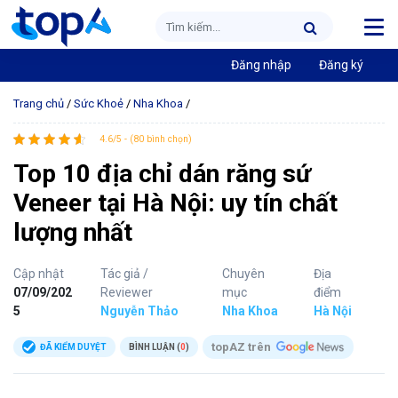
Đăng nhập
Đăng ký
Trang chủ
/
Sức Khoẻ
/
Nha Khoa
/
4.6/5 - (80 bình chọn)
Top 10 địa chỉ dán răng sứ
Veneer tại Hà Nội: uy tín chất
lượng nhất
Cập nhật
Tác giả /
Chuyên
Địa
07/09/202
Reviewer
mục
điểm
5
Nguyễn Thảo
Nha Khoa
Hà Nội
topAZ trên
ĐÃ KIỂM DUYỆT
BÌNH LUẬN (
0
)