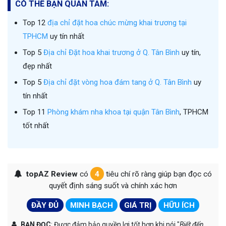
CÓ THỂ BẠN QUAN TÂM:
Top 12
địa chỉ đặt hoa chúc mừng khai trương tại
TPHCM
uy tín nhất
Top 5
Địa chỉ Đặt hoa khai trương ở Q. Tân Bình
uy tín,
đẹp nhất
Top 5
Địa chỉ đặt vòng hoa đám tang ở Q. Tân Bình
uy
tín nhất
Top 11
Phòng khám nha khoa tại quận Tân Bình
, TPHCM
tốt nhất
topAZ Review
có
4
tiêu chí rõ ràng giúp bạn đọc có
quyết định sáng suốt và chính xác hơn
ĐẦY ĐỦ
MINH BẠCH
GIÁ TRỊ
HỮU ÍCH
BẠN ĐỌC
: Được đảm bảo quyền lợi tốt hơn khi nói "
Biết đến