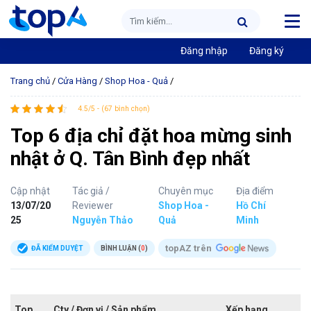
Đăng nhập
Đăng ký
Trang chủ
/
Cửa Hàng
/
Shop Hoa - Quả
/
4.5/5 - (67 bình chọn)
Top 6 địa chỉ đặt hoa mừng sinh
nhật ở Q. Tân Bình đẹp nhất
Cập nhật
Tác giả /
Chuyên mục
Địa điểm
13/07/20
Reviewer
Shop Hoa -
Hồ Chí
25
Nguyễn Thảo
Quả
Minh
topAZ trên
ĐÃ KIỂM DUYỆT
BÌNH LUẬN (
0
)
Top
Cty / Đơn vị / Sản phẩm
Xếp hạng