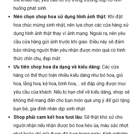
huống phát sinh.
Nên chọn shop hoa sử dụng hình ảnh thật:
Khi đặt
hoa chúc mừng sinh nhật, nên lựa chọn các cửa hàng sử
dụng hình ảnh thật thay vì ảnh mạng. Ngoài ra, nên yêu
cầu cửa hàng gửi ảnh trước khi giao. Điều này sẽ đảm
bảo những người thân yêu nhận được món quà có hình
thức chỉn chu, đẹp mắt.
Ưu tiên shop hoa đa dạng về kiểu dáng:
Các cửa
hàng có thể thực hiện nhiều kiểu dáng như bó hoa, giỏ
hoa, lẵng hoa, kệ hoa, bình hoa,… sẽ đáp ứng được mọi
yêu cầu của khách. Nếu bị hạn chế về kiểu dáng, shop sẽ
không thể mang đến cho bạn món quà ưng ý để gửi tặng
bạn bè, gia đình nhân dịp sinh nhật.
Shop phải cam kết hoa tươi lâu:
Sẽ thật khó xử cho
người nhận nếu nhận được bó hoa héo úa, màu sắc nhợt
nhạt hoặc chỉ giữ được độ tươi trong ngày. Kinh nghiệm