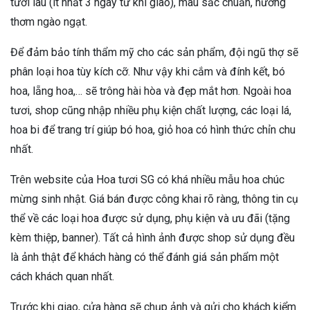
tươi lâu (ít nhất 3 ngày từ khi giao), màu sắc chuẩn, hương
thơm ngào ngạt.
Để đảm bảo tính thẩm mỹ cho các sản phẩm, đội ngũ thợ sẽ
phân loại hoa tùy kích cỡ. Như vậy khi cắm và đính kết, bó
hoa, lẵng hoa,… sẽ trông hài hòa và đẹp mắt hơn. Ngoài hoa
tươi, shop cũng nhập nhiều phụ kiện chất lượng, các loại lá,
hoa bi để trang trí giúp bó hoa, giỏ hoa có hình thức chỉn chu
nhất.
Trên website của Hoa tươi SG có khá nhiều mẫu hoa chúc
mừng sinh nhật. Giá bán được công khai rõ ràng, thông tin cụ
thể về các loại hoa được sử dụng, phụ kiện và ưu đãi (tặng
kèm thiệp, banner). Tất cả hình ảnh được shop sử dụng đều
là ảnh thật để khách hàng có thể đánh giá sản phẩm một
cách khách quan nhất.
Trước khi giao, cửa hàng sẽ chụp ảnh và gửi cho khách kiểm