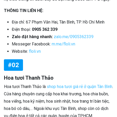
THÔNG TIN LIÊN HỆ:
Địa chỉ: 67 Phạm Văn Hai, Tân Bình, TP. Hồ Chí Minh
Điện thoại:
0905 362 339
Zalo đặt hàng nhanh:
zalo.me/0905362339
Messeger Facebook:
m.me/floli.vn
Website:
floli.vn
#02
Hoa tươi Thanh Thảo
Hoa tươi Thanh Thảo là
shop hoa tươi giá rẻ ở quận Tân Bình
.
Cửa hàng chuyên cung cấp hoa khai trương, hoa chia buồn,
hoa viếng, hoa kỷ niệm, hoa sinh nhật, hoa trang trí bàn tiệc,
hoa bó cô dâu,… Ngoài khu vực Tân Bình, shop còn có dịch
vụ điện hoa ở tất cả các quận, huyện của TPHCM.