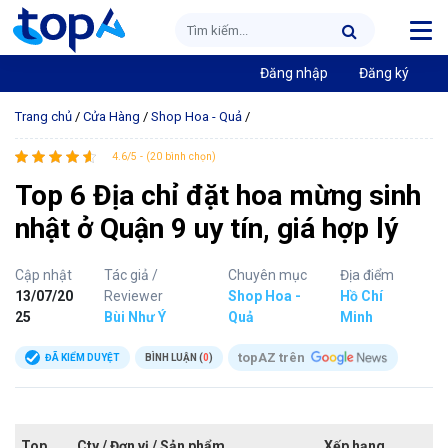
Đăng nhập
Đăng ký
Trang chủ
/
Cửa Hàng
/
Shop Hoa - Quả
/
4.6/5 - (20 bình chọn)
Top 6 Địa chỉ đặt hoa mừng sinh
nhật ở Quận 9 uy tín, giá hợp lý
Cập nhật
Tác giả /
Chuyên mục
Địa điểm
13/07/20
Reviewer
Shop Hoa -
Hồ Chí
25
Bùi Như Ý
Quả
Minh
topAZ trên
ĐÃ KIỂM DUYỆT
BÌNH LUẬN (
0
)
Top
Cty / Đơn vị / Sản phẩm
Xếp hạng