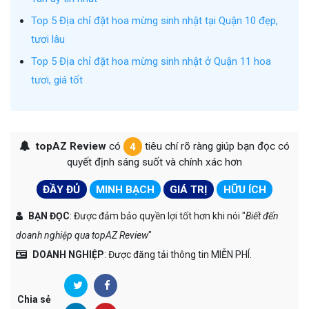
Top 5 Địa chỉ đặt hoa mừng sinh nhật tại Quận 10 đẹp,
tươi lâu
Top 5 Địa chỉ đặt hoa mừng sinh nhật ở Quận 11 hoa
tươi, giá tốt
topAZ Review
có
4
tiêu chí rõ ràng giúp bạn đọc có
quyết định sáng suốt và chính xác hơn
ĐẦY ĐỦ
MINH BẠCH
GIÁ TRỊ
HỮU ÍCH
BẠN ĐỌC
: Được đảm bảo quyền lợi tốt hơn khi nói "
Biết đến
doanh nghiệp qua topAZ Review
"
DOANH NGHIỆP
: Được đăng tải thông tin MIỄN PHÍ.
Chia sẻ