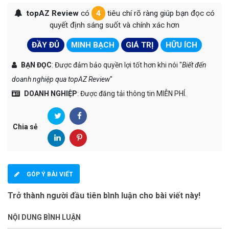
topAZ Review
có
4
tiêu chí rõ ràng giúp bạn đọc có
quyết định sáng suốt và chính xác hơn
ĐẦY ĐỦ
MINH BẠCH
GIÁ TRỊ
HỮU ÍCH
BẠN ĐỌC
: Được đảm bảo quyền lợi tốt hơn khi nói "
Biết đến
doanh nghiệp qua topAZ Review
"
DOANH NGHIỆP
: Được đăng tải thông tin MIỄN PHÍ.
Chia sẻ
GÓP Ý BÀI VIẾT
Trở thành người đầu tiên bình luận cho bài viết này!
NỘI DUNG BÌNH LUẬN