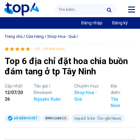
Đăng nhập
Đăng ký
Trang chủ
/
Cửa Hàng
/
Shop Hoa - Quả
/
5/5 - (24 bình chọn)
Top 6 địa chỉ đặt hoa chia buồn
đám tang ở tp Tây Ninh
Cập nhật
Tác giả /
Chuyên mục
Địa
12/07/20
Reviewer
Shop Hoa -
điểm
26
Nguyễn Xuân
Quả
Tây
Ninh
topAZ trên
ĐÃ KIỂM DUYỆT
BÌNH LUẬN (
0
)