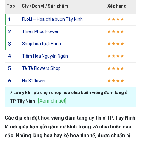
Top
Cty / Đơn vị / Sản phẩm
Xếp hạng
1
FLoLi – Hoa chia buồn Tây Ninh
2
Thiên Phúc Flower
3
Shop hoa tươi Hana
4
Tiệm Hoa Nguyễn Ngân
5
Tê Tê Flowers Shop
6
No.31flower
7 Lưu ý khi lựa chọn shop hoa chia buồn viếng đám tang ở
[Xem chi tiết]
TP Tây Ninh
Các địa chỉ đặt hoa viếng đám tang uy tín ở TP. Tây Ninh
là nơi giúp bạn gửi gắm sự kính trọng và chia buồn sâu
sắc. Những lẵng hoa hay kệ hoa tinh tế, được chuẩn bị