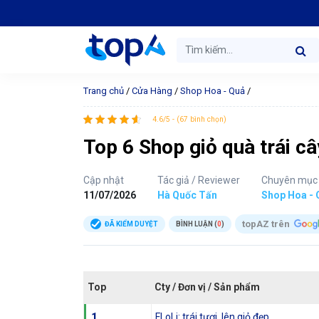
Trang chủ
/
Cửa Hàng
/
Shop Hoa - Quả
/
4.6/5 - (67 bình chọn)
Top 6 Shop giỏ quà trái câ
Cập nhật
Tác giả / Reviewer
Chuyên mục
11/07/2026
Hà Quốc Tấn
Shop Hoa - 
topAZ trên
ĐÃ KIỂM DUYỆT
BÌNH LUẬN (
0
)
Top
Cty / Đơn vị / Sản phẩm
1
FLoLi: trái tươi, lên giỏ đẹp