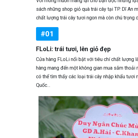
Với mong muốn mang lại cho bạn đọc những lựa c
sách những shop giỏ quà trái cây tại TP. Dĩ An
chất lượng trái cây tươi ngon mà còn chú trọng d
#01
FLoLi: trái tươi, lên giỏ đẹp
Cửa hàng FLoLi nổi bật với tiêu chí chất lượng là
hàng mang đến một không gian mua sắm thoải mái
có thể tìm thấy các loại trái cây nhập khẩu tươi
Quốc…