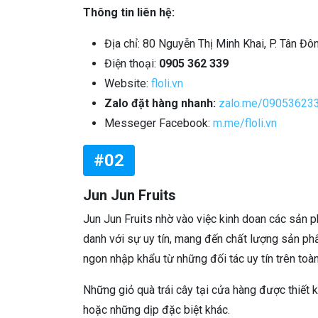
Thông tin liên hệ:
Địa chỉ: 80 Nguyễn Thị Minh Khai, P. Tân Đô
Điện thoại:
0905 362 339
Website:
floli.vn
Zalo đặt hàng nhanh:
zalo.me/09053623
Messeger Facebook:
m.me/floli.vn
#02
Jun Jun Fruits
Jun Jun Fruits nhờ vào việc kinh doan các sản ph
danh với sự uy tín, mang đến chất lượng sản phẩ
ngon nhập khẩu từ những đối tác uy tín trên toàn
Những giỏ quà trái cây tại cửa hàng được thiết kế
hoặc những dịp đặc biệt khác.